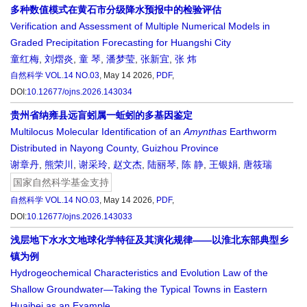
多种数值模式在黄石市分级降水预报中的检验评估
Verification and Assessment of Multiple Numerical Models in
Graded Precipitation Forecasting for Huangshi City
童红梅
,
刘熠炎
,
童 琴
,
潘梦莹
,
张新宜
,
张 炜
自然科学
VOL.14 NO.03
, May 14 2026,
PDF
,
DOI:
10.12677/ojns.2026.143034
贵州省纳雍县远盲蚓属一蚯蚓的多基因鉴定
Multilocus Molecular Identification of an
Amynthas
Earthworm
Distributed in Nayong County, Guizhou Province
谢章丹
,
熊荣川
,
谢采玲
,
赵文杰
,
陆丽琴
,
陈 静
,
王银娟
,
唐筱瑞
国家自然科学基金支持
自然科学
VOL.14 NO.03
, May 14 2026,
PDF
,
DOI:
10.12677/ojns.2026.143033
浅层地下水水文地球化学特征及其演化规律——以淮北东部典型乡
镇为例
Hydrogeochemical Characteristics and Evolution Law of the
Shallow Groundwater—Taking the Typical Towns in Eastern
Huaibei as an Example