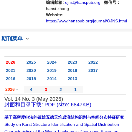
在给世界范围内的科学家、学者、科研人员提
编辑邮箱:
ojns@hanspub.org
微信号：
供一个传播、分享和讨论自然科学领域内不同
hansi-zhang
方向问题与发展的交流平台。
Website:
https://www.hanspub.org/journal/OJNS.html
期刊菜单
2026
2025
2024
2023
2022
2021
2020
2019
2018
2017
2016
2015
2014
2013
2026
»
4
3
2
1
Vol. 14 No. 3 (May 2026)
封面和目录下载: PDF (size: 6847KB)
基于高密度电法的镇雄五德天坑岩溶结构识别与空间分布特征研究
Study on Karst Structure Identification and Spatial Distribution
Characteristics of the Wude Tiankeng in Zhenxiong Based on