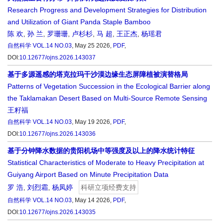
Research Progress and Development Strategies for Distribution
and Utilization of Giant Panda Staple Bamboo
陈 欢
,
孙 兰
,
罗珊珊
,
卢杉杉
,
马 超
,
王正杰
,
杨瑶君
自然科学
VOL.14 NO.03
, May 25 2026,
PDF
,
DOI:
10.12677/ojns.2026.143037
基于多源遥感的塔克拉玛干沙漠边缘生态屏障植被演替格局
Patterns of Vegetation Succession in the Ecological Barrier along
the Taklamakan Desert Based on Multi-Source Remote Sensing
王籽福
自然科学
VOL.14 NO.03
, May 19 2026,
PDF
,
DOI:
10.12677/ojns.2026.143036
基于分钟降水数据的贵阳机场中等强度及以上的降水统计特征
Statistical Characteristics of Moderate to Heavy Precipitation at
Guiyang Airport Based on Minute Precipitation Data
罗 浩
,
刘烈霜
,
杨凤婷
科研立项经费支持
自然科学
VOL.14 NO.03
, May 14 2026,
PDF
,
DOI:
10.12677/ojns.2026.143035