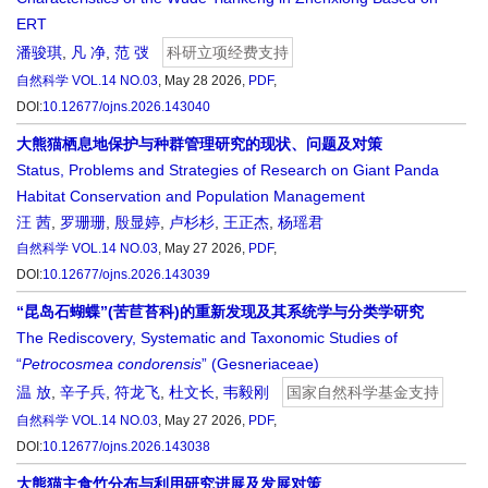
ERT
潘骏琪
,
凡 净
,
范 弢
科研立项经费支持
自然科学
VOL.14 NO.03
, May 28 2026,
PDF
,
DOI:
10.12677/ojns.2026.143040
大熊猫栖息地保护与种群管理研究的现状、问题及对策
Status, Problems and Strategies of Research on Giant Panda
Habitat Conservation and Population Management
汪 茜
,
罗珊珊
,
殷显婷
,
卢杉杉
,
王正杰
,
杨瑶君
自然科学
VOL.14 NO.03
, May 27 2026,
PDF
,
DOI:
10.12677/ojns.2026.143039
“昆岛石蝴蝶”(苦苣苔科)的重新发现及其系统学与分类学研究
The Rediscovery, Systematic and Taxonomic Studies of
“
Petrocosmea
condorensis
” (Gesneriaceae)
温 放
,
辛子兵
,
符龙飞
,
杜文长
,
韦毅刚
国家自然科学基金支持
自然科学
VOL.14 NO.03
, May 27 2026,
PDF
,
DOI:
10.12677/ojns.2026.143038
大熊猫主食竹分布与利用研究进展及发展对策