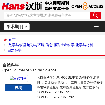
学术期刊
切
换
导
首页
航
数学与物理
地球与环境
信息通讯
生命科学
化学与材料
自然科学
自然科学
Open Journal of Natural Science
《自然科学》系“RCCSE中文OA核心学术期
刊”，是开放获取期刊，主要刊登自然科学各学
科领域的基础研究和应用基础研究方面的高水
投稿
平、有创造性和重要意义的最新研究成果论
ISSN Print:
2330-1724
文。本刊支持思想创新、学术创新，倡导科
ISSN Online:
2330-1732
学，繁荣学术，集学术性、思想性为一体，旨