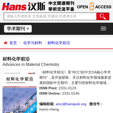
学术期刊
切
换
导
首页
化学与材料
材料化学前沿
航
材料化学前沿
Advances in Material Chemistry
《材料化学前沿》系“RCCSE中文OA核心学术
期刊”，是开放获取、关注材料化学领域最新进
展的国际中文期刊，主要刊登材料化学领域基
础研究及应用的原始性研究成果及前沿报道、
ISSN Print:
2331-012X
学者讨论和专业评论等多方面的论文。本刊支
ISSN Online:
2331-0146
持思想创新、学术创新，倡导科学，繁荣学
术，集学术性、思想性为一体，旨在为世界范
编辑邮箱:
amc@hanspub.org
微信号：
围内的科学家、学者、科研人员提供一个传
hansi-cheng