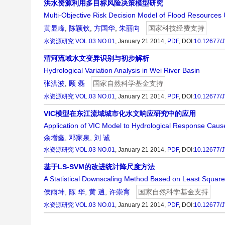
洪水资源利用多目标风险决策模型研究
Multi-Objective Risk Decision Model of Flood Resources U
黄显峰
,
陈颖钦
,
方国华
,
朱丽向
国家科技经费支持
水资源研究
VOL.03 NO.01
, January 21 2014,
PDF
,
DOI:
10.12677/
渭河流域水文变异识别与初步解析
Hydrological Variation Analysis in Wei River Basin
张洪波
,
顾 磊
国家自然科学基金支持
水资源研究
VOL.03 NO.01
, January 21 2014,
PDF
,
DOI:
10.12677/
VIC模型在东江流域城市化水文响应研究中的应用
Application of VIC Model to Hydrological Response Caus
余增鑫
,
邓家泉
,
刘 诚
水资源研究
VOL.03 NO.01
, January 21 2014,
PDF
,
DOI:
10.12677/
基于LS-SVM的改进统计降尺度方法
A Statistical Downscaling Method Based on Least Squar
侯雨坤
,
陈 华
,
黄 逍
,
许崇育
国家自然科学基金支持
水资源研究
VOL.03 NO.01
, January 21 2014,
PDF
,
DOI:
10.12677/