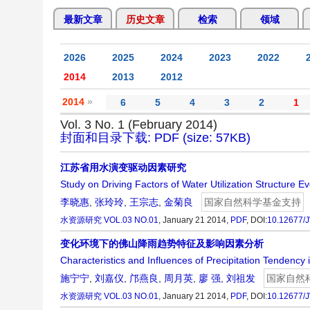
最新文章
历史文章
检索
领域
2026
2025
2024
2023
2022
2014
2013
2012
2014
»
6
5
4
3
2
1
Vol. 3 No. 1 (February 2014)
封面和目录下载: PDF (size: 57KB)
江苏省用水演变驱动因素研究
Study on Driving Factors of Water Utilization Structure Ev
李晓惠
,
张玲玲
,
王宗志
,
金菊良
国家自然科学基金支持
水资源研究
VOL.03 NO.01
, January 21 2014,
PDF
,
DOI:
10.12677/
变化环境下的佛山降雨趋势特征及影响因素分析
Characteristics and Influences of Precipitation Tendency
施宁宁
,
刘嘉仪
,
邝燕良
,
周月英
,
廖 强
,
刘祖发
国家自然
水资源研究
VOL.03 NO.01
, January 21 2014,
PDF
,
DOI:
10.12677/