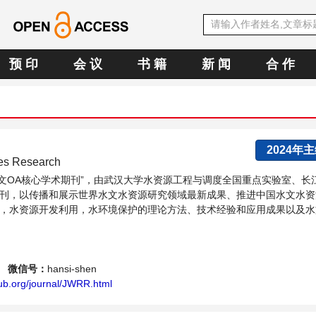
预 印
会 议
书 籍
新 闻
合 作
2024年
ces Research
E中文OA核心学术期刊”，由武汉大学水资源工程与调度全国重点实验室、长
刊，以传播和展示世界水文水资源研究领域最新成果、推进中国水文水资
，水资源开发利用，水环境保护的理论方法、技术经验和应用成果以及水
水战略性问题，为广大水文水资源研究者及相关技术人员提供一个免...
微信号：
hansi-shen
ub.org/journal/JWRR.html