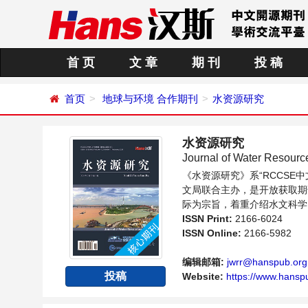
首 页
文 章
期 刊
投 稿
首页
地球与环境
合作期刊
水资源研究
水资源研究
Journal of Water Resour
《水资源研究》系“RCCS
文局联合主办，是开放获取期
际为宗旨，着重介绍水文科学
新的发展方向和具有前瞻性的
ISSN Print:
2166-6024
ISSN Online:
2166-5982
编辑邮箱:
jwrr@hanspub.org
投稿
Website:
https://www.hansp