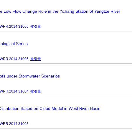
me Low Flow Change Rule in the Yichang Station of Yangtze River
JWRR.2014.31006
被引量
rological Series
JWRR.2014.31005
被引量
ofs under Stormwater Scenarios
JWRR.2014.31004
被引量
Distribution Based on Cloud Model in West River Basin
JWRR.2014.31003