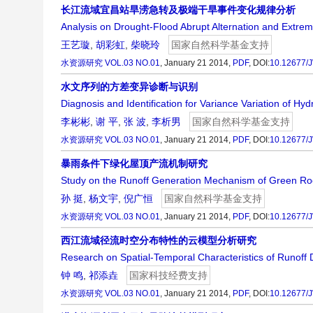
长江流域宜昌站旱涝急转及极端干旱事件变化规律分析
Analysis on Drought-Flood Abrupt Alternation and Extre
王艺璇
,
胡彩虹
,
柴晓玲
国家自然科学基金支持
水资源研究
VOL.03 NO.01
, January 21 2014,
PDF
,
DOI:
10.12677/
水文序列的方差变异诊断与识别
Diagnosis and Identification for Variance Variation of Hyd
李彬彬
,
谢 平
,
张 波
,
李析男
国家自然科学基金支持
水资源研究
VOL.03 NO.01
, January 21 2014,
PDF
,
DOI:
10.12677/
暴雨条件下绿化屋顶产流机制研究
Study on the Runoff Generation Mechanism of Green Ro
孙 挺
,
杨文宇
,
倪广恒
国家自然科学基金支持
水资源研究
VOL.03 NO.01
, January 21 2014,
PDF
,
DOI:
10.12677/
西江流域径流时空分布特性的云模型分析研究
Research on Spatial-Temporal Characteristics of Runoff 
钟 鸣
,
祁添垚
国家科技经费支持
水资源研究
VOL.03 NO.01
, January 21 2014,
PDF
,
DOI:
10.12677/