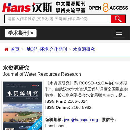
学术期刊
切
换
导
首页
地球与环境
合作期刊
水资源研究
航
水资源研究
Journal of Water Resources Research
《水资源研究》系“RCCSE中文OA核心学术期
刊”，由武汉大学水资源工程与调度全国重点实
验室、长江水利委员会水文局联合主办，是开
放获取期刊，以传播和展示世界水文水资源研
ISSN Print:
2166-6024
究领域最新成果、推进中国水文水资源研究走
ISSN Online:
2166-5982
向国际为宗旨，着重介绍水文科学，水资源开
发利用，水环境保护的理论方法、技术经验和
编辑邮箱:
jwrr@hanspub.org
微信号：
应用成果以及水文水资源研究新的发展方向和
hansi-shen