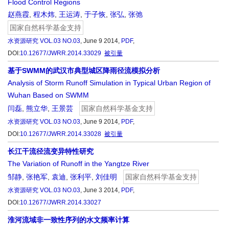
Flood Control Regions
赵燕霞
,
程木炜
,
王运涛
,
于子恢
,
张弘
,
张弛
国家自然科学基金支持
水资源研究
VOL.03 NO.03
, June 9 2014,
PDF
,
DOI:
10.12677/JWRR.2014.33029
被引量
基于SWMM的武汉市典型城区降雨径流模拟分析
Analysis of Storm Runoff Simulation in Typical Urban Region of
Wuhan Based on SWMM
闫磊
,
熊立华
,
王景芸
国家自然科学基金支持
水资源研究
VOL.03 NO.03
, June 9 2014,
PDF
,
DOI:
10.12677/JWRR.2014.33028
被引量
长江干流径流变异特性研究
The Variation of Runoff in the Yangtze River
邹静
,
张艳军
,
袁迪
,
张利平
,
刘佳明
国家自然科学基金支持
水资源研究
VOL.03 NO.03
, June 3 2014,
PDF
,
DOI:
10.12677/JWRR.2014.33027
淮河流域非一致性序列的水文频率计算