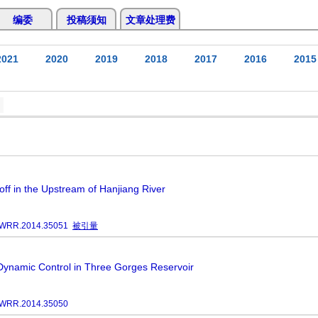
编委
投稿须知
文章处理费
2021
2020
2019
2018
2017
2016
2015
off in the Upstream of Hanjiang River
JWRR.2014.35051
被引量
Dynamic Control in Three Gorges Reservoir
JWRR.2014.35050