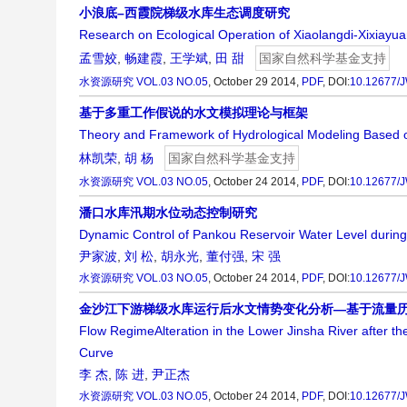
小浪底–西霞院梯级水库生态调度研究
Research on Ecological Operation of Xiaolangdi-Xixiayu
孟雪姣
,
畅建霞
,
王学斌
,
田 甜
国家自然科学基金支持
水资源研究
VOL.03 NO.05
, October 29 2014,
PDF
,
DOI:
10.12677/
基于多重工作假说的水文模拟理论与框架
Theory and Framework of Hydrological Modeling Based 
林凯荣
,
胡 杨
国家自然科学基金支持
水资源研究
VOL.03 NO.05
, October 24 2014,
PDF
,
DOI:
10.12677/
潘口水库汛期水位动态控制研究
Dynamic Control of Pankou Reservoir Water Level durin
尹家波
,
刘 松
,
胡永光
,
董付强
,
宋 强
水资源研究
VOL.03 NO.05
, October 24 2014,
PDF
,
DOI:
10.12677/
金沙江下游梯级水库运行后水文情势变化分析—基于流量
Flow RegimeAlteration in the Lower Jinsha River after 
Curve
李 杰
,
陈 进
,
尹正杰
水资源研究
VOL.03 NO.05
, October 24 2014,
PDF
,
DOI:
10.12677/