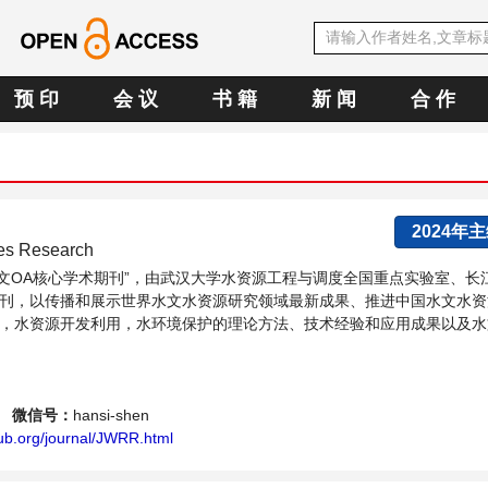
预 印
会 议
书 籍
新 闻
合 作
2024年
ces Research
E中文OA核心学术期刊”，由武汉大学水资源工程与调度全国重点实验室、长
刊，以传播和展示世界水文水资源研究领域最新成果、推进中国水文水资
，水资源开发利用，水环境保护的理论方法、技术经验和应用成果以及水
水战略性问题，为广大水文水资源研究者及相关技术人员提供一个免...
微信号：
hansi-shen
ub.org/journal/JWRR.html