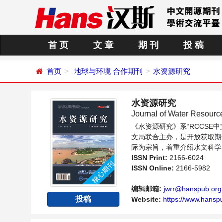
首 页
文 章
期 刊
投 稿
首页
地球与环境
合作期刊
水资源研究
水资源研究
Journal of Water Resour
《水资源研究》系“RCCS
文局联合主办，是开放获取期
际为宗旨，着重介绍水文科学
新的发展方向和具有前瞻性的
ISSN Print:
2166-6024
ISSN Online:
2166-5982
编辑邮箱:
jwrr@hanspub.org
投稿
Website:
https://www.hansp