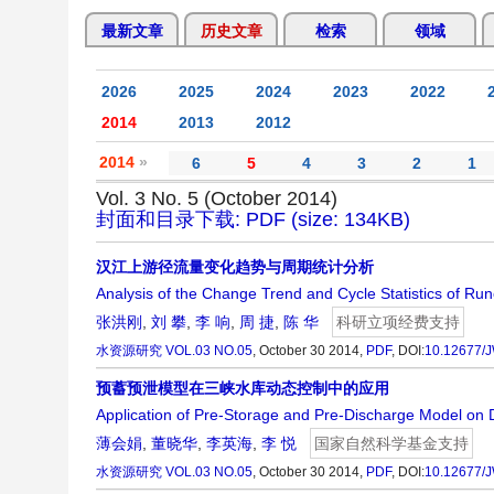
最新文章
历史文章
检索
领域
2026
2025
2024
2023
2022
2014
2013
2012
2014
»
6
5
4
3
2
1
Vol. 3 No. 5 (October 2014)
封面和目录下载: PDF (size: 134KB)
汉江上游径流量变化趋势与周期统计分析
Analysis of the Change Trend and Cycle Statistics of Run
张洪刚
,
刘 攀
,
李 响
,
周 捷
,
陈 华
科研立项经费支持
水资源研究
VOL.03 NO.05
, October 30 2014,
PDF
,
DOI:
10.12677/
预蓄预泄模型在三峡水库动态控制中的应用
Application of Pre-Storage and Pre-Discharge Model on 
薄会娟
,
董晓华
,
李英海
,
李 悦
国家自然科学基金支持
水资源研究
VOL.03 NO.05
, October 30 2014,
PDF
,
DOI:
10.12677/