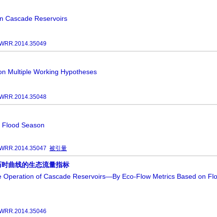
an Cascade Reservoirs
JWRR.2014.35049
on Multiple Working Hypotheses
JWRR.2014.35048
g Flood Season
JWRR.2014.35047
被引量
历时曲线的生态流量指标
the Operation of Cascade Reservoirs—By Eco-Flow Metrics Based on Fl
JWRR.2014.35046