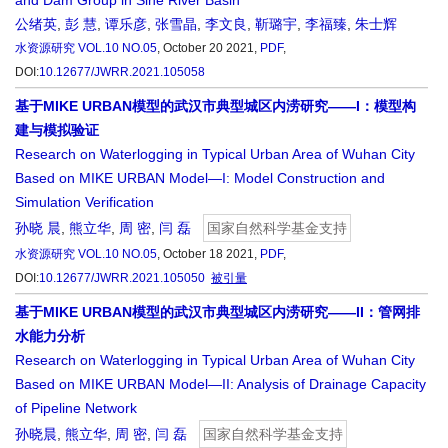
and Dam Group in Sihe River Basin
公绪英
,
彭 慧
,
谭乐彦
,
张雪晶
,
李文良
,
靳璐宇
,
李福臻
,
朱士辉
水资源研究
VOL.10 NO.05
, October 20 2021,
PDF
,
DOI:
10.12677/JWRR.2021.105058
基于MIKE URBAN模型的武汉市典型城区内涝研究——I：模型构
建与模拟验证
Research on Waterlogging in Typical Urban Area of Wuhan City
Based on MIKE URBAN Model—I: Model Construction and
Simulation Verification
孙晓 晨
,
熊立华
,
周 密
,
闫 磊
国家自然科学基金支持
水资源研究
VOL.10 NO.05
, October 18 2021,
PDF
,
DOI:
10.12677/JWRR.2021.105050
被引量
基于MIKE URBAN模型的武汉市典型城区内涝研究——II：管网排
水能力分析
Research on Waterlogging in Typical Urban Area of Wuhan City
Based on MIKE URBAN Model—II: Analysis of Drainage Capacity
of Pipeline Network
孙晓晨
,
熊立华
,
周 密
,
闫 磊
国家自然科学基金支持