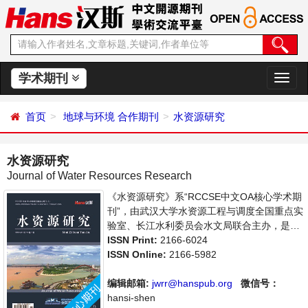
学术期刊
切
换
导
首页
地球与环境
合作期刊
水资源研究
航
水资源研究
Journal of Water Resources Research
《水资源研究》系“RCCSE中文OA核心学术期
刊”，由武汉大学水资源工程与调度全国重点实
验室、长江水利委员会水文局联合主办，是开
放获取期刊，以传播和展示世界水文水资源研
ISSN Print:
2166-6024
究领域最新成果、推进中国水文水资源研究走
ISSN Online:
2166-5982
向国际为宗旨，着重介绍水文科学，水资源开
发利用，水环境保护的理论方法、技术经验和
编辑邮箱:
jwrr@hanspub.org
微信号：
应用成果以及水文水资源研究新的发展方向和
hansi-shen