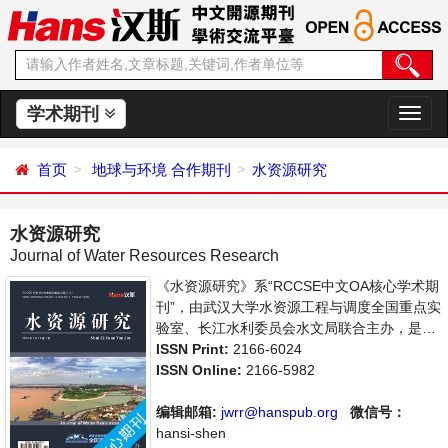
学术期刊
切
换
导
首页
地球与环境
合作期刊
水资源研究
航
水资源研究
Journal of Water Resources Research
《水资源研究》系“RCCSE中文OA核心学术期
刊”，由武汉大学水资源工程与调度全国重点实
验室、长江水利委员会水文局联合主办，是开
放获取期刊，以传播和展示世界水文水资源研
ISSN Print:
2166-6024
究领域最新成果、推进中国水文水资源研究走
ISSN Online:
2166-5982
向国际为宗旨，着重介绍水文科学，水资源开
发利用，水环境保护的理论方法、技术经验和
编辑邮箱:
jwrr@hanspub.org
微信号：
应用成果以及水文水资源研究新的发展方向和
hansi-shen