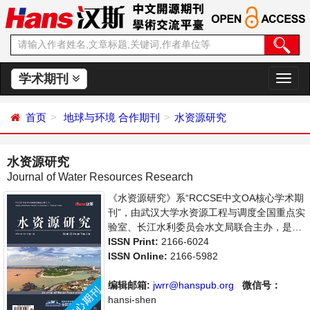
学术期刊
切
换
导
首页
地球与环境
合作期刊
水资源研究
航
水资源研究
Journal of Water Resources Research
《水资源研究》系“RCCSE中文OA核心学术期
刊”，由武汉大学水资源工程与调度全国重点实
验室、长江水利委员会水文局联合主办，是开
放获取期刊，以传播和展示世界水文水资源研
ISSN Print:
2166-6024
究领域最新成果、推进中国水文水资源研究走
ISSN Online:
2166-5982
向国际为宗旨，着重介绍水文科学，水资源开
发利用，水环境保护的理论方法、技术经验和
编辑邮箱:
jwrr@hanspub.org
微信号：
应用成果以及水文水资源研究新的发展方向和
hansi-shen