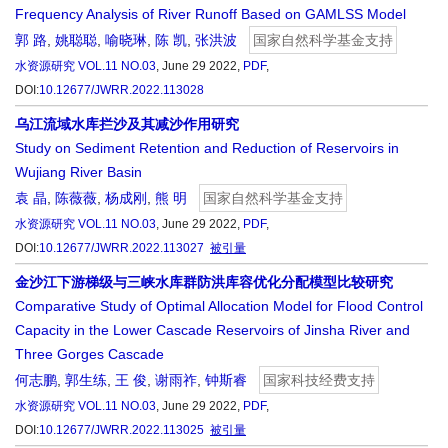
Frequency Analysis of River Runoff Based on GAMLSS Model
郭 路
,
姚聪聪
,
喻晓琳
,
陈 凯
,
张洪波
国家自然科学基金支持
水资源研究
VOL.11 NO.03
, June 29 2022,
PDF
,
DOI:
10.12677/JWRR.2022.113028
乌江流域水库拦沙及其减沙作用研究
Study on Sediment Retention and Reduction of Reservoirs in
Wujiang River Basin
袁 晶
,
陈薇薇
,
杨成刚
,
熊 明
国家自然科学基金支持
水资源研究
VOL.11 NO.03
, June 29 2022,
PDF
,
DOI:
10.12677/JWRR.2022.113027
被引量
金沙江下游梯级与三峡水库群防洪库容优化分配模型比较研究
Comparative Study of Optimal Allocation Model for Flood Control
Capacity in the Lower Cascade Reservoirs of Jinsha River and
Three Gorges Cascade
何志鹏
,
郭生练
,
王 俊
,
谢雨祚
,
钟斯睿
国家科技经费支持
水资源研究
VOL.11 NO.03
, June 29 2022,
PDF
,
DOI:
10.12677/JWRR.2022.113025
被引量