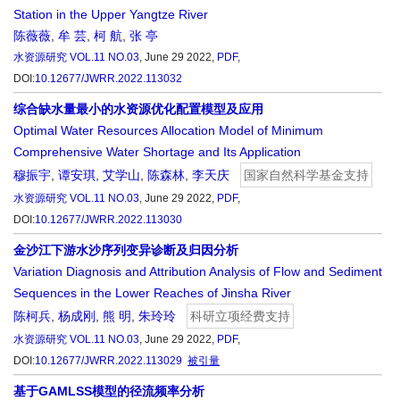
Station in the Upper Yangtze River
陈薇薇
,
牟 芸
,
柯 航
,
张 亭
水资源研究
VOL.11 NO.03
, June 29 2022,
PDF
,
DOI:
10.12677/JWRR.2022.113032
综合缺水量最小的水资源优化配置模型及应用
Optimal Water Resources Allocation Model of Minimum
Comprehensive Water Shortage and Its Application
穆振宇
,
谭安琪
,
艾学山
,
陈森林
,
李天庆
国家自然科学基金支持
水资源研究
VOL.11 NO.03
, June 29 2022,
PDF
,
DOI:
10.12677/JWRR.2022.113030
金沙江下游水沙序列变异诊断及归因分析
Variation Diagnosis and Attribution Analysis of Flow and Sediment
Sequences in the Lower Reaches of Jinsha River
陈柯兵
,
杨成刚
,
熊 明
,
朱玲玲
科研立项经费支持
水资源研究
VOL.11 NO.03
, June 29 2022,
PDF
,
DOI:
10.12677/JWRR.2022.113029
被引量
基于GAMLSS模型的径流频率分析