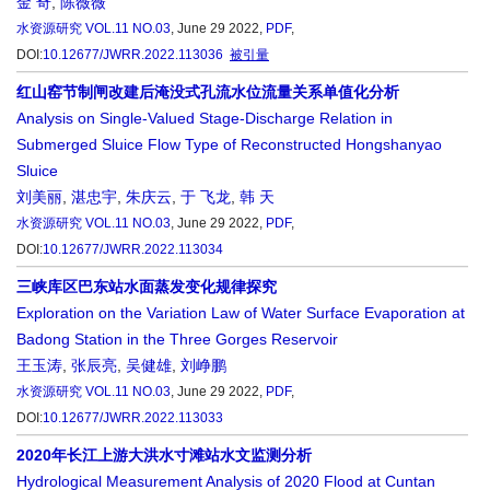
金 奇
,
陈薇薇
水资源研究
VOL.11 NO.03
, June 29 2022,
PDF
,
DOI:
10.12677/JWRR.2022.113036
被引量
红山窑节制闸改建后淹没式孔流水位流量关系单值化分析
Analysis on Single-Valued Stage-Discharge Relation in
Submerged Sluice Flow Type of Reconstructed Hongshanyao
Sluice
刘美丽
,
湛忠宇
,
朱庆云
,
于 飞龙
,
韩 天
水资源研究
VOL.11 NO.03
, June 29 2022,
PDF
,
DOI:
10.12677/JWRR.2022.113034
三峡库区巴东站水面蒸发变化规律探究
Exploration on the Variation Law of Water Surface Evaporation at
Badong Station in the Three Gorges Reservoir
王玉涛
,
张辰亮
,
吴健雄
,
刘峥鹏
水资源研究
VOL.11 NO.03
, June 29 2022,
PDF
,
DOI:
10.12677/JWRR.2022.113033
2020年长江上游大洪水寸滩站水文监测分析
Hydrological Measurement Analysis of 2020 Flood at Cuntan