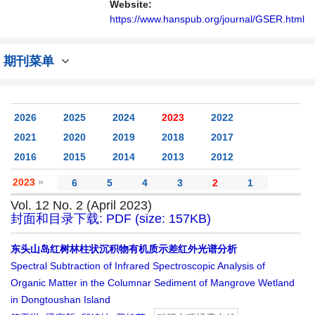
Website:
https://www.hanspub.org/journal/GSER.html
期刊菜单
2026
2025
2024
2023
2022
2021
2020
2019
2018
2017
2016
2015
2014
2013
2012
2023
»
6
5
4
3
2
1
Vol. 12 No. 2 (April 2023)
封面和目录下载: PDF (size: 157KB)
东头山岛红树林柱状沉积物有机质示差红外光谱分析
Spectral Subtraction of Infrared Spectroscopic Analysis of
Organic Matter in the Columnar Sediment of Mangrove Wetland
in Dongtoushan Island