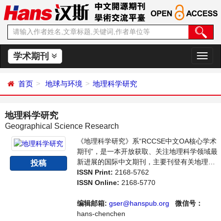
学术期刊
切
换
导
首页
地球与环境
地理科学研究
航
地理科学研究
Geographical Science Research
《地理科学研究》系“RCCSE中文OA核心学术
期刊”，是一本开放获取、关注地理科学领域最
新进展的国际中文期刊，主要刊登有关地理
投稿
学、自然地理学、生物地理学等领域的论文，
ISSN Print:
2168-5762
反映国内该领域的最新研究动态。本刊旨在给
ISSN Online:
2168-5770
世界范围内的科学家、学者、科研人员提供一
个传播、分享和讨论地球科学领域内不同方向
编辑邮箱:
gser@hanspub.org
微信号：
问题与发展的交流平台。
hans-chenchen