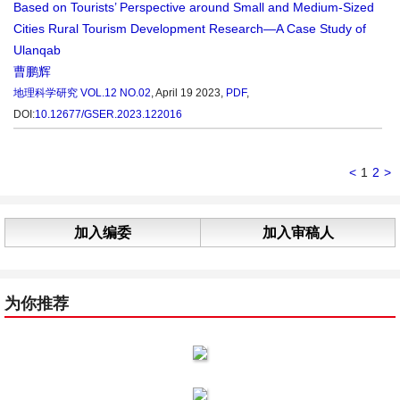
Based on Tourists’ Perspective around Small and Medium-Sized
Cities Rural Tourism Development Research—A Case Study of
Ulanqab
曹鹏辉
地理科学研究
VOL.12 NO.02
, April 19 2023,
PDF
,
DOI:
10.12677/GSER.2023.122016
<
1
2
>
加入编委
加入审稿人
为你推荐