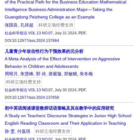
of the Practical Path for the Business Education Mathematical
Intelligence Business Administration Major—Taking the
Guangdong Peizheng College as an Example
张国良
,
孔祥超
科研立项经费支持
社会科学前沿
VOL.13 NO.07
, July 31 2024,
PDF
,
DOI:
10.12677/ass.2024.137664
儿童青少年攻击性行为干预效果的元分析
A Meta-Analysis of the Effect of Intervention on Aggressive
Behavior in Children and Adolescents
周明月
,
朱慧峰
,
郭 诗
,
唐紫璇
,
郑敏晓
,
朱冬梅
科研立项经费支持
社会科学前沿
VOL.13 NO.07
, July 30 2024,
PDF
,
DOI:
10.12677/ass.2024.137658
初中英语阅读课堂教师话语策略及其在教学中的应用研究
A Study on Teachers’ Discourse Strategies in Junior High School
English Reading Classroom and Their Application in Teaching
孙 雯
,
付嘉琪
科研立项经费支持
社会科学前沿
VOL.13 NO.07
, July 30 2024,
PDF
,