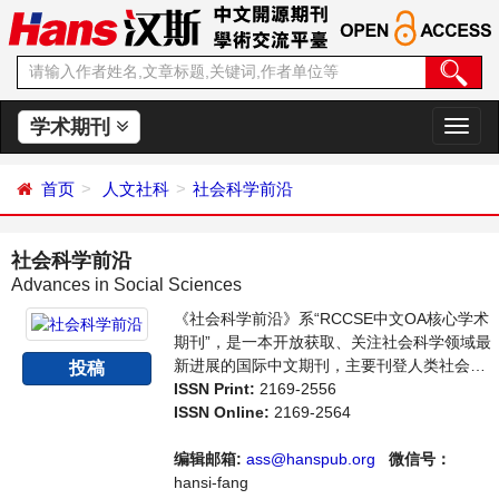
学术期刊
切
换
导
首页
人文社科
社会科学前沿
航
社会科学前沿
Advances in Social Sciences
《社会科学前沿》系“RCCSE中文OA核心学术
期刊”，是一本开放获取、关注社会科学领域最
新进展的国际中文期刊，主要刊登人类社会各
投稿
种现象和社会科学理论，包括经济、文化、历
ISSN Print:
2169-2556
史等社会学学术论文和成果报道及评述。本刊
ISSN Online:
2169-2564
支持思想创新、学术创新，倡导科学，繁荣学
术，集学术性、思想性为一体，旨在给世界范
编辑邮箱:
ass@hanspub.org
微信号：
围内的社会科学研究者提供一个传播、分享和
hansi-fang