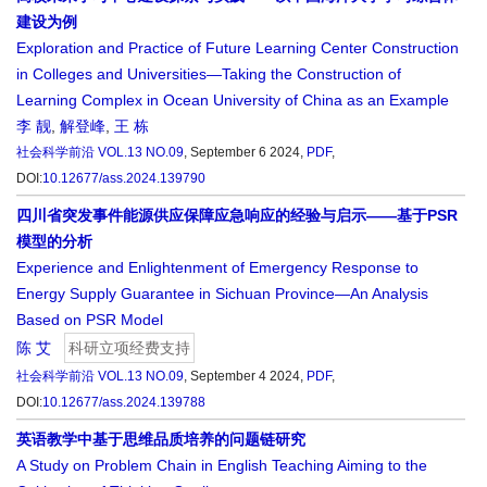
建设为例
Exploration and Practice of Future Learning Center Construction
in Colleges and Universities—Taking the Construction of
Learning Complex in Ocean University of China as an Example
李 靓
,
解登峰
,
王 栋
社会科学前沿
VOL.13 NO.09
, September 6 2024,
PDF
,
DOI:
10.12677/ass.2024.139790
四川省突发事件能源供应保障应急响应的经验与启示——基于PSR
模型的分析
Experience and Enlightenment of Emergency Response to
Energy Supply Guarantee in Sichuan Province—An Analysis
Based on PSR Model
陈 艾
科研立项经费支持
社会科学前沿
VOL.13 NO.09
, September 4 2024,
PDF
,
DOI:
10.12677/ass.2024.139788
英语教学中基于思维品质培养的问题链研究
A Study on Problem Chain in English Teaching Aiming to the