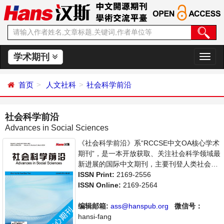
学术期刊
切
换
导
首页
人文社科
社会科学前沿
航
社会科学前沿
Advances in Social Sciences
《社会科学前沿》系“RCCSE中文OA核心学术
期刊”，是一本开放获取、关注社会科学领域最
新进展的国际中文期刊，主要刊登人类社会各
种现象和社会科学理论，包括经济、文化、历
ISSN Print:
2169-2556
史等社会学学术论文和成果报道及评述。本刊
ISSN Online:
2169-2564
支持思想创新、学术创新，倡导科学，繁荣学
术，集学术性、思想性为一体，旨在给世界范
编辑邮箱:
ass@hanspub.org
微信号：
围内的社会科学研究者提供一个传播、分享和
hansi-fang