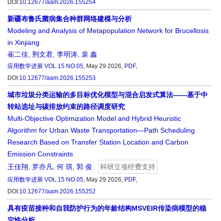
DOI:
10.12677/aam.2026.155254
新疆布鲁氏菌病集合种群网络建模与分析
Modeling and Analysis of Metapopulation Network for Brucellosis
in Xinjiang
崔二佳
,
荆文君
,
李明涛
,
裴 鑫
应用数学进展
VOL.15 NO.05
, May 29 2026,
PDF
,
DOI:
10.12677/aam.2026.155253
城市垃圾分类运输的多目标优化模型与混合启发式算法——基于中
转站选址与碳排放约束的路径调度研究
Multi-Objective Optimization Model and Hybrid Heuristic
Algorithm for Urban Waste Transportation—Path Scheduling
Research Based on Transfer Station Location and Carbon
Emission Constraints
王佳翔
,
罗亦凡
,
何 琪
,
郭 俊
科研立项经费支持
应用数学进展
VOL.15 NO.05
, May 29 2026,
PDF
,
DOI:
10.12677/aam.2026.155252
具有疫苗接种和自我防护行为的年龄结构MSVEIR传染病模型的稳
定性分析