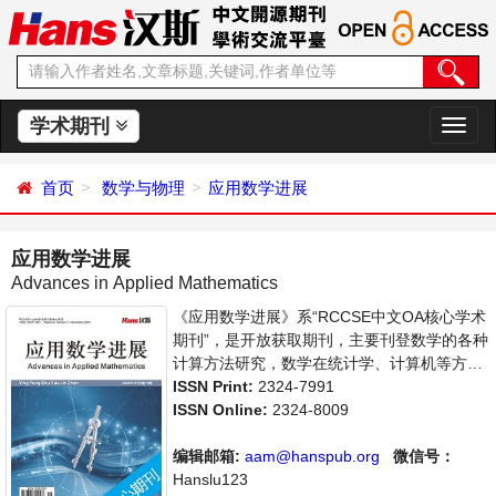
学术期刊
切
换
导
首页
数学与物理
应用数学进展
航
应用数学进展
Advances in Applied Mathematics
《应用数学进展》系“RCCSE中文OA核心学术
期刊”，是开放获取期刊，主要刊登数学的各种
计算方法研究，数学在统计学、计算机等方面
应用的学术论文和成果评述。本刊支持思想创
ISSN Print:
2324-7991
新、学术创新，倡导科学，繁荣学术，集学术
ISSN Online:
2324-8009
性、思想性为一体，旨在给世界范围内的科学
家、学者、科研人员提供一个传播、分享和讨
编辑邮箱:
aam@hanspub.org
微信号：
论应用数学领域内不同方向问题与发展的交流
Hanslu123