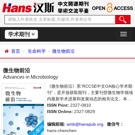
学术期刊
切
换
导
首页
生命科学
微生物前沿
航
微生物前沿
Advances in Microbiology
《微生物前沿》系“RCCSE中文OA核心学术期
刊”，是开放获取期刊，主要刊登微生物学领域
内最新学术进展和发展动态的相关论文。本刊
支持思想创新、学术创新，倡导科学，繁荣学
ISSN Print:
2327-0810
术，集学术性、思想性为一体，旨在给世界范
ISSN Online:
2327-0829
围内的科学家、学者、科研人员提供一个传
播、分享和讨论微生物领域内不同方向问题与
编辑邮箱:
amb@hanspub.org
微信号：
发展的交流平台。
hans-chenchen