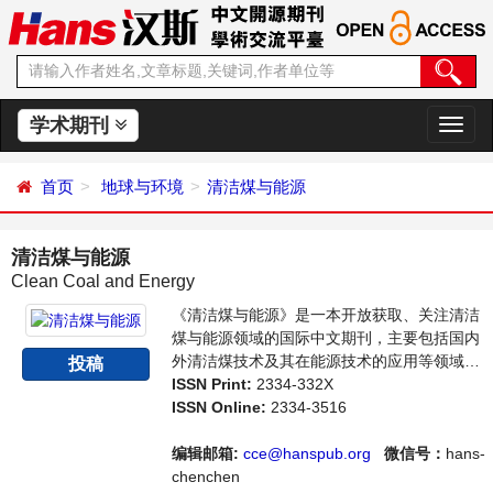
学术期刊
切
换
导
首页
地球与环境
清洁煤与能源
航
清洁煤与能源
Clean Coal and Energy
《清洁煤与能源》是一本开放获取、关注清洁
煤与能源领域的国际中文期刊，主要包括国内
外清洁煤技术及其在能源技术的应用等领域最
投稿
新成果介绍，学者讨论，某一领域的研究进展
ISSN Print:
2334-332X
和专业评论等多方面的内容，旨在给世界范围
ISSN Online:
2334-3516
内的科学家、学者、科研人员提供一个传播、
分享和讨论清洁煤领域内不同方向问题与发展
编辑邮箱:
cce@hanspub.org
微信号：
hans-
的交流平台。
chenchen