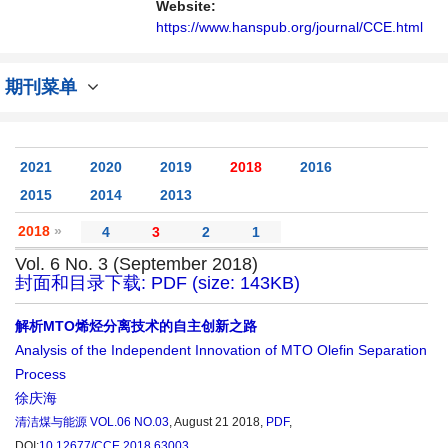
Website:
https://www.hanspub.org/journal/CCE.html
期刊菜单
2021
2020
2019
2018
2016
2015
2014
2013
2018
»
4
3
2
1
Vol. 6 No. 3 (September 2018)
封面和目录下载: PDF (size: 143KB)
解析MTO烯烃分离技术的自主创新之路
Analysis of the Independent Innovation of MTO Olefin Separation
Process
徐庆海
清洁煤与能源
VOL.06 NO.03
, August 21 2018,
PDF
,
DOI:
10.12677/CCE.2018.63003