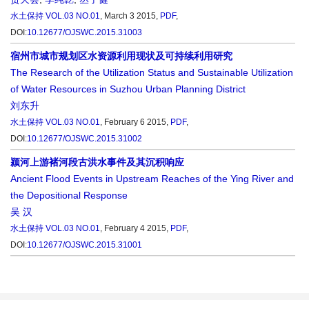
水土保持
VOL.03 NO.01
, March 3 2015,
PDF
,
DOI:
10.12677/OJSWC.2015.31003
宿州市城市规划区水资源利用现状及可持续利用研究
The Research of the Utilization Status and Sustainable Utilization
of Water Resources in Suzhou Urban Planning District
刘东升
水土保持
VOL.03 NO.01
, February 6 2015,
PDF
,
DOI:
10.12677/OJSWC.2015.31002
颍河上游褚河段古洪水事件及其沉积响应
Ancient Flood Events in Upstream Reaches of the Ying River and
the Depositional Response
吴 汉
水土保持
VOL.03 NO.01
, February 4 2015,
PDF
,
DOI:
10.12677/OJSWC.2015.31001