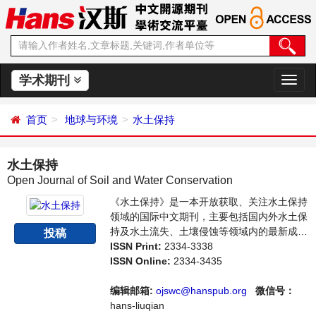
学术期刊
切
换
导
首页
地球与环境
水土保持
航
水土保持
Open Journal of Soil and Water Conservation
《水土保持》是一本开放获取、关注水土保持
领域的国际中文期刊，主要包括国内外水土保
持及水土流失、土壤侵蚀等领域内的最新成果
投稿
介绍，学者讨论，某一领域的研究进展和专业
ISSN Print:
2334-3338
评论等多方面的内容，旨在给世界范围内的科
ISSN Online:
2334-3435
学家、学者、科研人员提供一个传播、分享和
讨论水土保持领域内不同方向问题与发展的交
编辑邮箱:
ojswc@hanspub.org
微信号：
流平台。
hans-liuqian