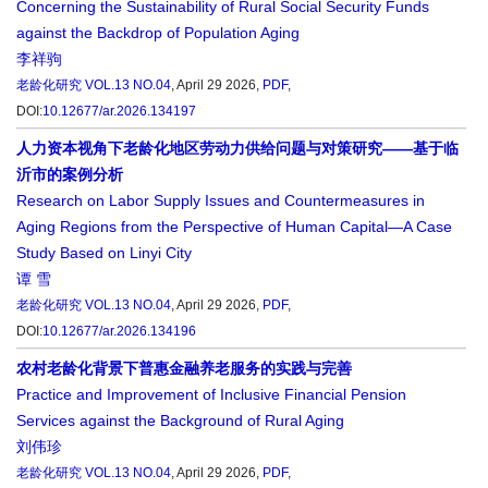
Concerning the Sustainability of Rural Social Security Funds
against the Backdrop of Population Aging
李祥驹
老龄化研究
VOL.13 NO.04
, April 29 2026,
PDF
,
DOI:
10.12677/ar.2026.134197
人力资本视角下老龄化地区劳动力供给问题与对策研究——基于临
沂市的案例分析
Research on Labor Supply Issues and Countermeasures in
Aging Regions from the Perspective of Human Capital—A Case
Study Based on Linyi City
谭 雪
老龄化研究
VOL.13 NO.04
, April 29 2026,
PDF
,
DOI:
10.12677/ar.2026.134196
农村老龄化背景下普惠金融养老服务的实践与完善
Practice and Improvement of Inclusive Financial Pension
Services against the Background of Rural Aging
刘伟珍
老龄化研究
VOL.13 NO.04
, April 29 2026,
PDF
,