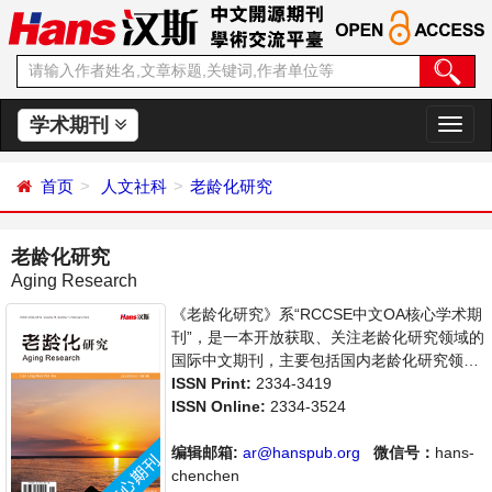
学术期刊
切
换
导
首页
人文社科
老龄化研究
航
老龄化研究
Aging Research
《老龄化研究》系“RCCSE中文OA核心学术期
刊”，是一本开放获取、关注老龄化研究领域的
国际中文期刊，主要包括国内老龄化研究领域
最新成果介绍，学者讨论，某一领域的研究进
ISSN Print:
2334-3419
展和专业评论等多方面的内容，旨在给世界范
ISSN Online:
2334-3524
围内的科学家、学者、科研人员提供一个传
播、分享和讨论老龄化领域内不同方向问题与
编辑邮箱:
ar@hanspub.org
微信号：
hans-
发展的交流平台。
chenchen