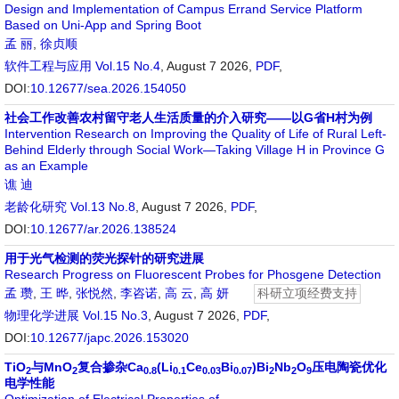
Design and Implementation of Campus Errand Service Platform
Based on Uni-App and Spring Boot
孟 丽
,
徐贞顺
软件工程与应用
Vol.15 No.4
, August 7 2026,
PDF
,
DOI:
10.12677/sea.2026.154050
社会工作改善农村留守老人生活质量的介入研究——以G省H村为例
Intervention Research on Improving the Quality of Life of Rural Left-
Behind Elderly through Social Work—Taking Village H in Province G
as an Example
谯 迪
老龄化研究
Vol.13 No.8
, August 7 2026,
PDF
,
DOI:
10.12677/ar.2026.138524
用于光气检测的荧光探针的研究进展
Research Progress on Fluorescent Probes for Phosgene Detection
孟 瓒
,
王 晔
,
张悦然
,
李咨诺
,
高 云
,
高 妍
科研立项经费支持
物理化学进展
Vol.15 No.3
, August 7 2026,
PDF
,
DOI:
10.12677/japc.2026.153020
TiO
与MnO
复合掺杂Ca
(Li
Ce
Bi
)Bi
Nb
O
压电陶瓷优化
2
2
0.8
0.1
0.03
0.07
2
2
9
电学性能