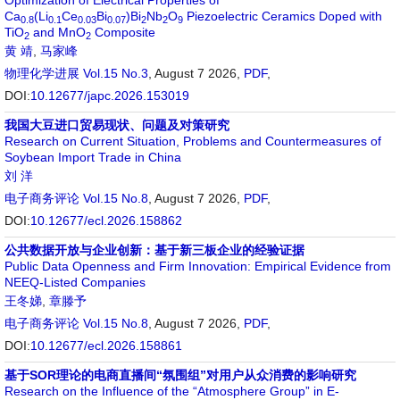
Optimization of Electrical Properties of
Ca
(Li
Ce
Bi
)Bi
Nb
O
Piezoelectric Ceramics Doped with
0.8
0.1
0.03
0.07
2
2
9
TiO
and MnO
Composite
2
2
黄 靖
,
马家峰
物理化学进展
Vol.15 No.3
, August 7 2026,
PDF
,
DOI:
10.12677/japc.2026.153019
我国大豆进口贸易现状、问题及对策研究
Research on Current Situation, Problems and Countermeasures of
Soybean Import Trade in China
刘 洋
电子商务评论
Vol.15 No.8
, August 7 2026,
PDF
,
DOI:
10.12677/ecl.2026.158862
公共数据开放与企业创新：基于新三板企业的经验证据
Public Data Openness and Firm Innovation: Empirical Evidence from
NEEQ-Listed Companies
王冬娣
,
章滕予
电子商务评论
Vol.15 No.8
, August 7 2026,
PDF
,
DOI:
10.12677/ecl.2026.158861
基于SOR理论的电商直播间“氛围组”对用户从众消费的影响研究
Research on the Influence of the “Atmosphere Group” in E-