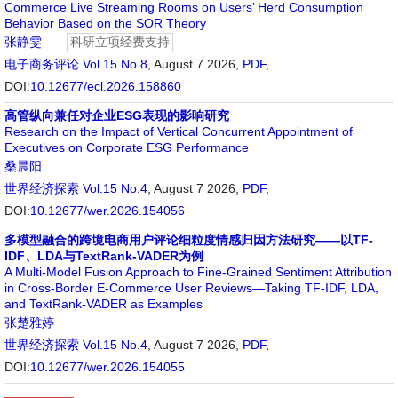
Commerce Live Streaming Rooms on Users’ Herd Consumption
Behavior Based on the SOR Theory
张静雯
科研立项经费支持
电子商务评论
Vol.15 No.8
, August 7 2026,
PDF
,
DOI:
10.12677/ecl.2026.158860
高管纵向兼任对企业ESG表现的影响研究
Research on the Impact of Vertical Concurrent Appointment of
Executives on Corporate ESG Performance
桑晨阳
世界经济探索
Vol.15 No.4
, August 7 2026,
PDF
,
DOI:
10.12677/wer.2026.154056
多模型融合的跨境电商用户评论细粒度情感归因方法研究——以TF-
IDF、LDA与TextRank-VADER为例
A Multi-Model Fusion Approach to Fine-Grained Sentiment Attribution
in Cross-Border E-Commerce User Reviews—Taking TF-IDF, LDA,
and TextRank-VADER as Examples
张楚雅婷
世界经济探索
Vol.15 No.4
, August 7 2026,
PDF
,
DOI:
10.12677/wer.2026.154055