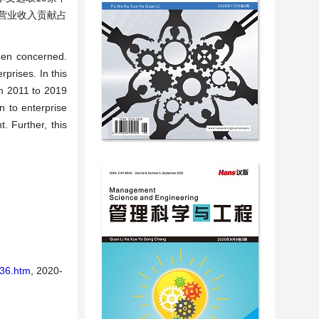
业营业收入贡献占
。
een concerned.
prises. In this
om 2011 to 2019
n to enterprise
. Further, this
336.htm
, 2020-