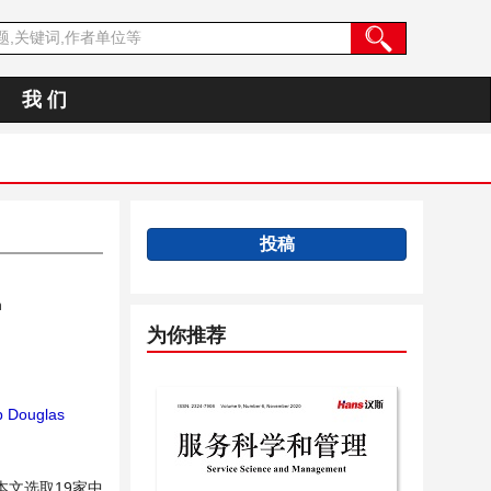
我 们
投稿
n
为你推荐
 Douglas
文选取19家中