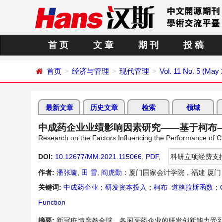
首 页
文 章
期 刊
投 稿
首页
经济与管理
现代管理
Vol. 11 No. 5 (May
最新文章
历史文章
检索
领域
中成药企业业绩影响因素研究——基于柯布
Research on the Factors Influencing the Performance of
DOI:
10.12677/MM.2021.115066
,
PDF
,
科研立项经费支
作者:
潘张璇
,
田 雪
,
阎虎勤
：厦门国家会计学院，福建 厦门
关键词:
中成药企业
；
研发资本投入
；
柯布–道格拉斯函数
；
Function
摘要:
新冠疫情席卷全球，各国医药企业的研发创新能力受到