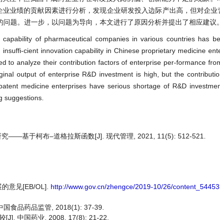
9的企业业绩的贡献因素进行分析，发现企业研发投入边际产出高，但对企
的问题。进一步，以问题为导向，本文进行了原因分析并提出了相应建议
apability of pharmaceutical companies in various countries has b
nsuffi-cient innovation capability in Chinese proprietary medicine enter
d to analyze their contribution factors of enterprise per-formance fr
inal output of enterprise R&D investment is high, but the contributio
patent medicine enterprises have serious shortage of R&D investment
g suggestions.
于柯布–道格拉斯函数[J]. 现代管理, 2021, 11(5): 512-521.
见[EB/OL].
http://www.gov.cn/zhengce/2019-10/26/content_5445
品药品监管, 2018(1): 37-39.
国药业, 2008, 17(8): 21-22.