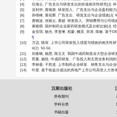
[4]
任海云. 广告支出与研发支出的价值相关性研究[J]. 科研管理, 2
[5]
吴利华, 黄镜蓉. 研发投入、广告支出与企业盈利能力[J]. 华东
[6]
孙维峰, 黄祖辉. 广告支出、研发支出与企业绩效[J]. 科研管理,
[7]
黄晓波, 张丽云, 黄硕. 研发投入、营销费用与公司绩效[J]. 
[8]
蒋晓萌. 国外制药企业新药研发模式及分析比较[J]. 经济研究导
[9]
金安琪, 杨光, 李斐琳, 程蒙, 阙灵, 宋涛, 陈敏. 基于DE
f
]
[10]
万迈, 陈琛. 上市公司研发投入强度与绩效的相关性研究—
4(2): 50-56.
[11]
别春晓, 杨慧, 陈玉文. 我国中成药制造业大型企业研发投入的影响
[12]
邢素, 杨悦. 中成药研发、广告投入和主营业务利润的实证研究[J
[13]
李林俊, 干胜道. 上市制药企业研发、销售支出与企业绩效的关系
[14]
叶星. 基于收益分成法的房地产上市公司高管人力资本价值评
汉斯出版社
所有期刊
学科分类
书籍出版