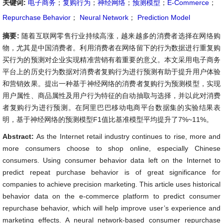
关键词:
电子商务
；
复购行为
；
神经网络
；
预测模型
；
E-Commerce
；
Repurchase Behavior
；
Neural Network
；
Prediction Model
摘要:
随着互联网零售行业持续高涨，越来越多的消费者选择在网络购
物，尤其是中国消费者。利用消费者在网络留下的行为数据进行重复购
买行为的预测对企业实现精准营销有着重要的意义。本文采用电子商务
平台上的历史行为数据对消费者复购行为进行预测有助于提升用户体验
和营销效果。提出一种基于神经网络的消费者复购行为预测模型，实现
用户属性、商品属性及用户行为特征的自动抽取与选择，并以此对消费
者复购行为进行预测。在阿里巴巴移动电商平台数据集的实验结果表
明，基于神经网络的预测模型F1值比基准模型平均提升了7%~11%。
Abstract:
As the Internet retail industry continues to rise, more and
more consumers choose to shop online, especially Chinese
consumers. Using consumer behavior data left on the Internet to
predict repeat purchase behavior is of great significance for
companies to achieve precision marketing. This article uses historical
behavior data on the e-commerce platform to predict consumer
repurchase behavior, which will help improve user’s experience and
marketing effects. A neural network-based consumer repurchase