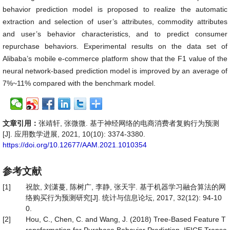
behavior prediction model is proposed to realize the automatic
extraction and selection of user’s attributes, commodity attributes
and user’s behavior characteristics, and to predict consumer
repurchase behaviors. Experimental results on the data set of
Alibaba’s mobile e-commerce platform show that the F1 value of the
neural network-based prediction model is improved by an average of
7%~11% compared with the benchmark model.
文章引用：
张靖轩, 张微微. 基于神经网络的电商消费者复购行为预测
[J]. 应用数学进展, 2021, 10(10): 3374-3380.
https://doi.org/10.12677/AAM.2021.1010354
参考文献
[1]
祝歆, 刘潇蔓, 陈树广, 李静, 张天宇. 基于机器学习融合算法的网
络购买行为预测研究[J]. 统计与信息论坛, 2017, 32(12): 94-10
0.
[2]
Hou, C., Chen, C. and Wang, J. (2018) Tree-Based Feature T