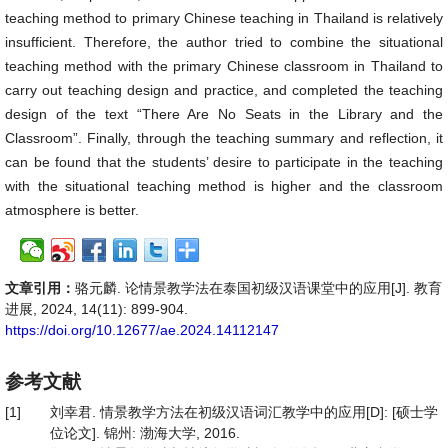
teaching method to primary Chinese teaching in Thailand is relatively
insufficient. Therefore, the author tried to combine the situational
teaching method with the primary Chinese classroom in Thailand to
carry out teaching design and practice, and completed the teaching
design of the text “There Are No Seats in the Library and the
Classroom”. Finally, through the teaching summary and reflection, it
can be found that the students’ desire to participate in the teaching
with the situational teaching method is higher and the classroom
atmosphere is better.
文章引用：
骆元麟. 论情景教学法在泰国初级汉语课堂中的应用[J]. 教育
进展, 2024, 14(11): 899-904.
https://doi.org/10.12677/ae.2024.14112147
参考文献
[1]
刘幸君. 情景教学方法在初级汉语词汇教学中的应用[D]: [硕士学
位论文]. 锦州: 渤海大学, 2016.