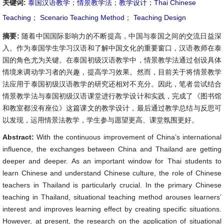
关键词:
泰国汉语教学
；
情景教学法
；
教学设计
；
Thai Chinese
Teaching
；
Scenario Teaching Method
；
Teaching Design
摘要:
随着中国国际影响力的不断提高，中国与泰国之间的交流日益深
入。作为泰国学生学习汉语和了解中国文化的重要窗口，汉语教师在泰
国的角色尤为关键。在泰国初级汉语教学中，情景教学法通过创设具体
情境来调动学习者的兴趣，提高学习效果。然而，目前关于将情景教学
法应用于泰国初级汉语教学的研究还相对不充分。因此，笔者尝试结合
情景教学法与泰国初级汉语课堂进行教学设计和实践，完成了《图书馆
和教室都没有座位》这篇课文的教学设计，最后通过教学总结与反思可
以发现，运用情景法教学，学生参与愿望更高、课堂氛围更好。
Abstract:
With the continuous improvement of China’s international
influence, the exchanges between China and Thailand are getting
deeper and deeper. As an important window for Thai students to
learn Chinese and understand Chinese culture, the role of Chinese
teachers in Thailand is particularly crucial. In the primary Chinese
teaching in Thailand, situational teaching method arouses learners’
interest and improves learning effect by creating specific situations.
However, at present, the research on the application of situational