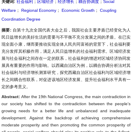
关键词:
社会福利
；
区域经济
；
经济增长
；
耦合协调度
；
Social
Welfare
；
Regional Economy
；
Economic Growth
；
Coupling
Coordination Degree
摘要:
自第十九次全国代表大会之后，我国社会主要矛盾已经变化为人
民日益增长的美好生活的需要与不平衡不充分发展之间的矛盾。在已实
现全面小康，继而要推动实现全体人民共同富裕的背景下，社会福利要
充分发挥其积极作用，满足人民日益增长的社会福利需求。区域经济发
展与社会福利之间存在一定的联系，社会福利的增进对区域经济协同发
展具有重要的作用与影响。以西藏自治区为例，以耦合协调分析法对其
社会福利与经济增长测算研究，探究西藏自治区社会福利与区域经济增
长之间耦合性联系，对促进该地区经济发展、提升社会福利水平具有一
定的参考意义。
Abstract:
After the 19th National Congress, the main contradiction in
our society has shifted to the contradiction between the people’s
growing needs for a better life and unbalanced and inadequate
development. Against the backdrop of achieving comprehensive
moderate prosperity and then promoting the common prosperity of