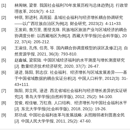
[1]
林闽钢, 梁誉. 我国社会福利70年发展历程与总体趋势[J]. 行政管
理改革, 2019(7): 4-12.
[2]
钟琪, 郭进利, 高雨茹. 县域社会福利与经济增长耦合协调研究
——以广西壮族自治区为例[J]. 财会研究, 2023(2): 4-11+33.
[3]
王发莉, 詹万里, 图登克珠. 民族地区旅游产业与区域经济的耦合
协调度分析: 以西藏地区为例[J]. 西藏大学学报(社会科学版), 20
22, 37(4): 205-212.
[4]
王淑佳, 孔伟, 任亮, 等. 国内耦合协调度模型的误区及修正[J]. 自
然资源学报, 2021, 36(3): 793-810.
[5]
赵鑫铖, 梁双陆. 中国区域经济福利的水平测度与增长测度研究
[J]. 数量经济技术经济研究, 2020, 37(7): 26-47.
[6]
逯进, 陈阳, 郭志仪. 社会福利、经济增长与区域发展差异——基
于中国省域数据的耦合实证分析[J]. 中国人口科学, 2012(3): 31-
43+111.
[7]
陈阳, 郑立民, 逯进. 西北省域社会福利与经济增长差异的实证研
究[J]. 青岛大学学报(自然科学版), 2012, 25(2): 94-100.
[8]
贺俊, 程佳敏, 万红燕. 人口结构、经济增长与中国社会福利水平
[J]. 东北大学学报(社会科学版), 2018, 20(1): 19-26.
[9]
郑功成. 中国社会福利改革与发展战略: 从照顾弱者到普惠全民
[J]. 中国人民大学学报, 2011, 25(2): 47-60.