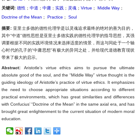
关键词:
德性
；
中道
；
中庸
；
实践
；
灵魂
；
Virtue
；
Middle Way
；
Doctrine of the Mean
；
Practice
；
Soul
摘要:
亚里士多德的德性伦理学是以灵魂追求最终的绝对的善为目的，
其中“中道”德性思想是亚里士多德实践的德性伦理学的指导思想，其强
调要根据不同的实践环境情况来选择适度的情景，而这与同处于一个轴
心时代的孔子的“中庸思想”有极大的异同之处，并给现代道德教育现状
带来了极大的启示。
Abstract:
Aristotle’s virtue ethics aims to pursue the ultimate
absolute good of the soul, and the “Middle Way” virtue thought is the
guiding ideology of Aristotle’s practice of virtue ethics. It emphasizes
the need to choose appropriate situations according to different
practical environments, which has great similarities and differences
with Confucius’ “Doctrine of the Mean” in the same axial era, and has
brought great enlightenment to the current situation of modern moral
education.