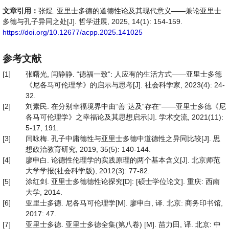
文章引用：
张煜. 亚里士多德的道德性论及其现代意义——兼论亚里士
多德与孔子异同之处[J]. 哲学进展, 2025, 14(1): 154-159.
https://doi.org/10.12677/acpp.2025.141025
参考文献
[1]
张曙光, 闫静静. “德福一致”: 人应有的生活方式——亚里士多德
《尼各马可伦理学》的启示与思考[J]. 社会科学家, 2023(4): 24-
32.
[2]
刘素民. 在分别幸福境界中由“善”达及“存在”——亚里士多德《尼
各马可伦理学》之幸福论及其思想启示[J]. 学术交流, 2021(11):
5-17, 191.
[3]
闫咏梅. 孔子中庸德性与亚里士多德中道德性之异同比较[J]. 思
想政治教育研究, 2019, 35(5): 140-144.
[4]
廖申白. 论德性伦理学的实践原理的两个基本含义[J]. 北京师范
大学学报(社会科学版), 2012(3): 77-82.
[5]
涂红剑. 亚里士多德德性论探究[D]: [硕士学位论文]. 重庆: 西南
大学, 2014.
[6]
亚里士多德. 尼各马可伦理学[M]. 廖申白, 译. 北京: 商务印书馆,
2017: 47.
[7]
亚里士多德. 亚里士多德全集(第八卷) [M]. 苗力田, 译. 北京: 中