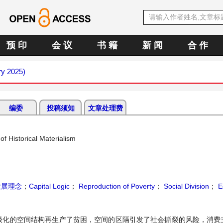
预 印
会 议
书 籍
新 闻
合 作
ry 2025)
编委
投稿须知
文章处理费
of Historical Materialism
发展理念
；
Capital Logic
；
Reproduction of Poverty
；
Social Division
；
Ec
级化的空间结构再生产了贫困，空间的区隔引发了社会撕裂的风险，消费