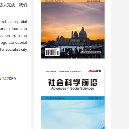
还未完成，我们
rchical spatial
merism leads to
uction from the
egulate capital
 socialist city
25.142059