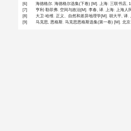
[6]
海德格尔. 海德格尔选集(下卷) [M]. 上海: 三联书店, 199
[7]
亨利·勒菲弗. 空间与政治[M]. 李春, 译. 上海: 上海人民出版
[8]
大卫·哈维. 正义、自然和差异地理学[M]. 胡大平, 译. 上海
[9]
马克思, 恩格斯. 马克思恩格斯选集(第一卷) [M]. 北京: 人