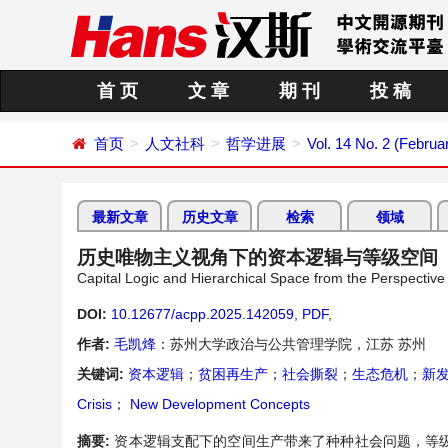
首 页
文 章
期 刊
投 稿
首页
人文社科
哲学进展
Vol. 14 No. 2 (Februa
最新文章
历史文章
检索
领域
历史唯物主义视角下的资本逻辑与等级空间
Capital Logic and Hierarchical Space from the Perspective 
DOI:
10.12677/acpp.2025.142059
,
PDF
,
作者:
毛凯烽
：苏州大学政治与公共管理学院，江苏 苏州
关键词:
资本逻辑
；
贫困再生产
；
社会撕裂
；
生态危机
；
新
Crisis
；
New Development Concepts
摘要:
资本逻辑支配下的空间生产带来了种种社会问题，等