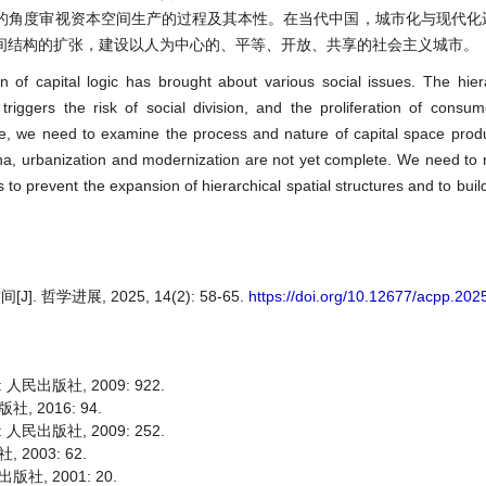
的角度审视资本空间生产的过程及其本性。在当代中国，城市化与现代化
间结构的扩张，建设以人为中心的、平等、开放、共享的社会主义城市。
of capital logic has brought about various social issues. The hiera
riggers the risk of social division, and the proliferation of consu
ore, we need to examine the process and nature of capital space prod
ina, urbanization and modernization are not yet complete. We need to r
 prevent the expansion of hierarchical spatial structures and to build a
学进展, 2025, 14(2): 58-65.
https://doi.org/10.12677/acpp.20
民出版社, 2009: 922.
 2016: 94.
民出版社, 2009: 252.
2003: 62.
, 2001: 20.