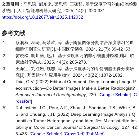
文章引用：
马思语, 郝东来, 梁思哲, 王硕哲. 基于深度学习的血细胞检测
系统[J]. 人工智能与机器人研究, 2025, 14(2): 320-331.
https://doi.org/10.12677/airr.2025.142032
参考文献
[1]
蔡润秋, 巫琦, 马靖武, 等. 基于阈值图像分割结合深度学习的血
细胞识别算法研究[J]. 中国医学装备, 2024, 21(7): 39-42+53.
[2]
贺晓松, 胡川丽, 赵江. 基于深度学习的非小细胞肺癌检测[J]. 临
床放射学杂志, 2025, 44(2): 265-273.
[3]
王海宝, 刘红岩, 魏志, 等. 基于深度学习的骨髓细胞图像分类研
究[J]. 基因组学与应用生物学, 2024, 43(Z2): 1872-1882.
[4]
Toia, G.V. (2022) Editorial Comment: Deep Learning Image R
econstruction—Do Better Images Make a Better Radiologist?
American
Journal
of
Roentgenology
, 220. [
Google Scholar
] [
C
rossRef
]
[5]
Rubinstein, J.C., Pour, A.F., Zhou, J., Sheridan, T.B., White, B.
S. and Chuang, J.H. (2022) Deep Learning Image Analysis Q
uantifies Tumor Heterogeneity and Identifies Microsatellite Ins
tability in Colon Cancer.
Journal of
Surgical Oncology
, 127, 42
6-433. [
Google Scholar
] [
CrossRef
] [
PubMed
]