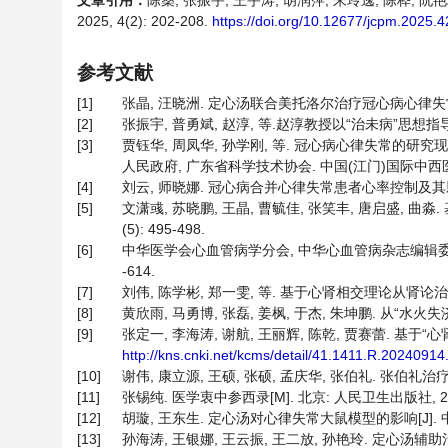
文章引用：
陈燊, 张振宇, 王宇涛, 胡润萍, 朱玲逸, 陈桦,
2025, 4(2): 202-208.
https://doi.org/10.12677/jcpm.2025.
参考文献
[1]
张晶, 汪晓洲. 定心汤联合美托洛尔治疗冠心病心律失常的临床疗
[2]
张振宇, 普勇斌, 赵淳, 等.赵淳教授以“治未病”思想指导防治
[3]
贾钰华, 周凤华, 孙学刚, 等. 冠心病心律失常的研
人民政府, 广东省科学技术协会. 中国(江门)国际中西医结
[4]
刘云, 师晓娜. 冠心病合并心律失常患者心率控制及其影响因素[J
[5]
文潇彧, 苏晓鹏, 王晶, 曹毓佳, 张笑丰, 唐启盛, 曲淼
(5): 495-498.
[6]
中华医学会心血管病学分会, 中华心血管病杂志编辑委员会. 
-614.
[7]
刘伟, 陈学彬, 郑一雯, 等. 基于心肾相交理论从肾论治心胀[J]
[8]
黄欣雨, 马勇博, 张磊, 姜枫, 于杰, 朱坤鹏. 从“水火失济”论治
[9]
张定一, 李海涛, 谢航, 王丽辉, 陈乾, 贾赛蕾. 基于“
http://kns.cnki.net/kcms/detail/41.1411.R.20240914
[10]
谢伟, 康立源, 王硕, 张硕, 孟庆华, 张伯礼. 张伯礼治疗冠心病经
[11]
张锡纯. 医学衷中参西录[M]. 北京: 人民卫生出版社, 20
[12]
胡璇, 王东生. 定心汤对心律失常大鼠模型的影响[J]. 中国现代
[13]
孙海涛, 王银娜, 王云振, 王二放, 孙艳玲. 定心汤辅助治