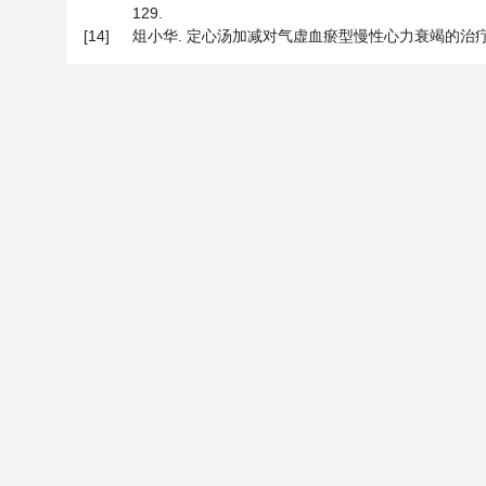
129.
[14]
俎小华. 定心汤加减对气虚血瘀型慢性心力衰竭的治疗效果[J]. 