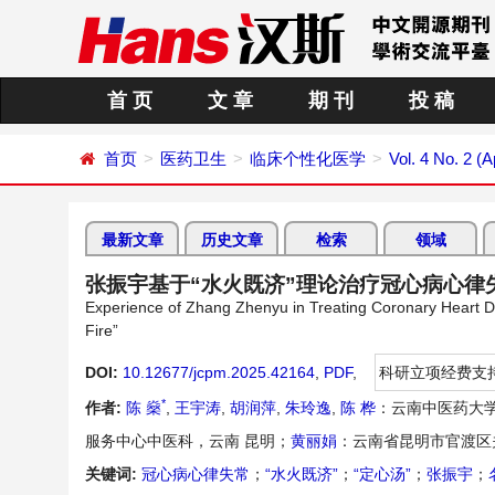
首 页
文 章
期 刊
投 稿
首页
医药卫生
临床个性化医学
Vol. 4 No. 2 (A
最新文章
历史文章
检索
领域
张振宇基于“水火既济”理论治疗冠心病心律
Experience of Zhang Zhenyu in Treating Coronary Heart D
Fire”
DOI:
10.12677/jcpm.2025.42164
,
PDF
,
科研立项经费支
*
作者:
陈 燊
,
王宇涛
,
胡润萍
,
朱玲逸
,
陈 桦
：云南中医药大
服务中心中医科，云南 昆明；
黄丽娟
：云南省昆明市官渡区
关键词:
冠心病心律失常
；
“水火既济”
；
“定心汤”
；
张振宇
；