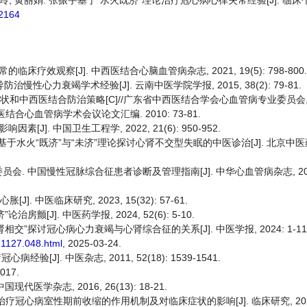
 阮艳玲, 黄丽娟. 张振宇基于“水火既济”理论治疗冠心病心律失常经验[J]. 临
42164
效观察[J]. 中西医结合心脑血管病杂志, 2021, 19(5): 798-800.
慢性心力衰竭学术经验[J]. 云南中医学院学报, 2015, 38(2): 79-81.
究现状和中西医结合防治策略[C]//广东省中西医结合学会心血管病专业委员会
合心血管病学术会议论文汇编. 2010: 73-81.
]. 中国卫生工程学, 2022, 21(6): 950-952.
. 基于水火“既济”与“未济”理论探讨心肾不交型失眠的中医诊治[J]. 北京中医药, 
中国慢性冠脉综合征患者诊断及管理指南[J]. 中华心血管病杂志, 2024, 5
. 中医临床研究, 2023, 15(32): 57-61.
房颤[J]. 中医药学报, 2024, 52(6): 5-10.
心肾相交”探讨冠心病心力衰竭与心肾综合征的关系[J]. 中医学报, 2024: 1-11
.1127.048.html
, 2025-03-24.
验[J]. 中医杂志, 2011, 52(18): 1539-1541.
17.
医学杂志, 2016, 26(13): 18-21.
疗冠心病室性期前收缩的作用机制及对临床症状的影响[J]. 临床研究, 2024, 32