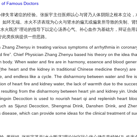
 of Famous Doctors
病心律失常诸症的经验。张振宇主任医师以心与肾乃人体阴阳之根本立论，
、如环无端。水火不济表现为心火与肾水的偏亢或偏衰所导致的失制、肾
“水火既济”理论的指导下以定心汤养心气、补心血作为基础方，辩证合用
疗此类疾病提供一些思路。
n Zhang Zhenyu in treating various symptoms of arrhythmia in coronar
 fire”. Chief Physician Zhang Zhenyu based his theory on the idea tha
an body. When water and fire are in harmony, essence and blood gener
 (the heart and the kidney in traditional Chinese medicine theory) are 
ive, and endless like a cycle. The disharmony between water and fire i
tion of heart fire and kidney water, the lack of warmth due to the succe
g resulting from the disharmony between heart yin and kidney yin. Und
Dingxin Decoction is used to nourish heart qi and replenish heart blo
ns such as Sijunzi Decoction, Shengmai Drink, Danshen Drink, and Zh
is disease, which can provide some ideas for the clinical treatment of s