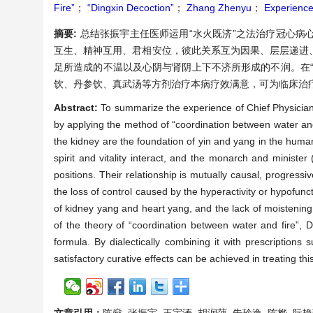
Fire”
；
“Dingxin Decoction”
；
Zhang Zhenyu
；
Experience
摘要:
总结张振宇主任医师运用“水火既济”之法治疗冠心
互生、精神互用、君相安位，彼此关系互为因果、层层递进
足所造成的不温以及心阴与肾阴上下不济所形成的不润。在
饮、丹参饮、真武汤等方剂治疗本病疗效满意，可为临床治
Abstract:
To summarize the experience of Chief Physicia
by applying the method of “coordination between water and
the kidney are the foundation of yin and yang in the hum
spirit and vitality interact, and the monarch and minister
positions. Their relationship is mutually causal, progress
the loss of control caused by the hyperactivity or hypofunc
of kidney yang and heart yang, and the lack of moistenin
of the theory of “coordination between water and fire”, 
formula. By dialectically combining it with prescriptio
satisfactory curative effects can be achieved in treating th