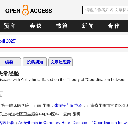
预 印
会 议
书 籍
新 闻
合 作
pril 2025)
编委
投稿须知
文章处理费
失常经验
isease with Arrhythmia Based on the Theory of “Coordination between
持
#
学第一临床医学院，云南 昆明；
张振宇
,
阮艳玲
：云南省昆明市官渡区金
关上街道社区卫生服务中心中医科，云南 昆明
名医经验
；
Arrhythmia in Coronary Heart Disease
；
“Coordination betw