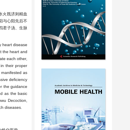
水火既济则精血
阳与心阳先后不
四君子汤、生脉
y heart disease
t the heart and
ate each other,
in their proper
s manifested as
ssive deficiency
er the guidance
od as the basic
enwu Decoction,
uch diseases.