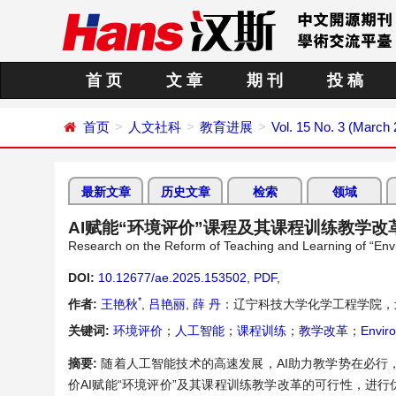
首 页
文 章
期 刊
投 稿
首页
人文社科
教育进展
Vol. 15 No. 3 (March
最新文章
历史文章
检索
领域
AI赋能“环境评价”课程及其课程训练教学改
Research on the Reform of Teaching and Learning of “Env
DOI:
10.12677/ae.2025.153502
,
PDF
,
*
作者:
王艳秋
,
吕艳丽
,
薛 丹
：辽宁科技大学化学工程学院，
关键词:
环境评价
；
人工智能
；
课程训练
；
教学改革
；
Envir
摘要:
随着人工智能技术的高速发展，AI助力教学势在必行
价AI赋能“环境评价”及其课程训练教学改革的可行性，进行