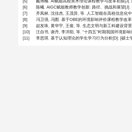
[5]
臧博楠. AI赋能高校美术理论课程教学与改革初探[J]. 陕西教育
[6]
陈曦. AIGC赋能教师教学创新: 路径、挑战和展望[J]. 中国医
[7]
齐凤林, 沈佳杰, 王茂异, 等. 人工智能在高校信息化中的应用研
[8]
冯卫强, 冯图. 基于OBE的环境影响评价课程教学改革探索[J]. 
[9]
赵发珠, 黄华宇, 王俊, 等. 生态文明与新工科建设背景下高
[10]
汪自书, 谢丹, 李洋阳, 等. “十四五”时期我国环境影响评价体系
[11]
李思琪. 基于认知理论的学生学习行为分析[D]: [硕士学位