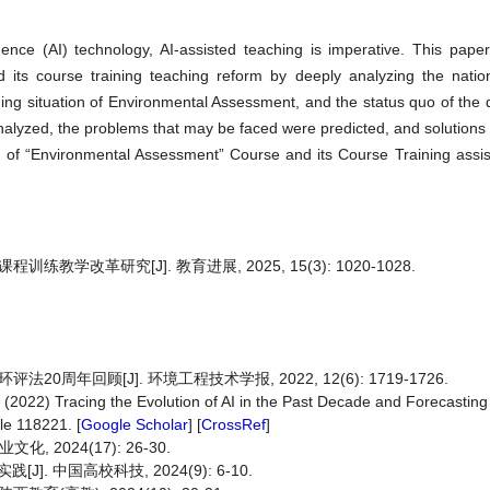
ligence (AI) technology, AI-assisted teaching is imperative. This pape
d its course training teaching reform by deeply analyzing the nation
ng situation of Environmental Assessment, and the status quo of the
lyzed, the problems that may be faced were predicted, and solutions
ng of “Environmental Assessment” Course and its Course Training assi
练教学改革研究[J]. 教育进展, 2025, 15(3): 1020-1028.
年回顾[J]. 环境工程技术学报, 2022, 12(6): 1719-1726.
. (2022) Tracing the Evolution of AI in the Past Decade and Forecastin
cle 118221. [
Google Scholar
] [
CrossRef
]
2024(17): 26-30.
. 中国高校科技, 2024(9): 6-10.