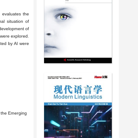
r evaluates the
al situation of
 development of
 were explored.
sted by AI were
g the Emerging