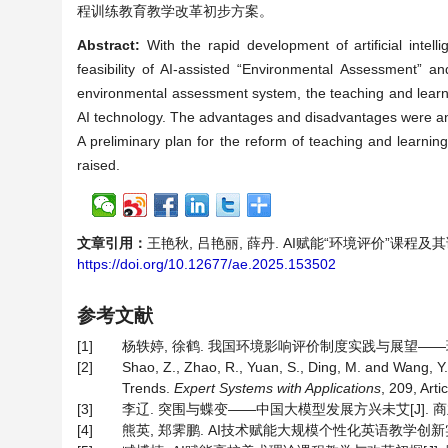
程训练教育教学改革初步方案。
Abstract:
With the rapid development of artificial intel
feasibility of AI-assisted “Environmental Assessment” an
environmental assessment system, the teaching and learni
AI technology. The advantages and disadvantages were ana
A preliminary plan for the reform of teaching and learni
raised.
文章引用：
王艳秋, 吕艳丽, 薛丹. AI赋能“环境评价”课程及其课程训
https://doi.org/10.12677/ae.2025.153502
参考文献
[1]
杨轶婷, 徐鹤. 我国环境影响评价制度实践与展望——环评法20周
[2]
Shao, Z., Zhao, R., Yuan, S., Ding, M. and Wang, Y
Trends.
Expert Systems with Applications
, 209, Arti
[3]
李辽. 突围与蝶变——中国大模型发展方兴未艾[J]. 商业文化, 
[4]
熊英, 郑霁鹏. AI技术赋能大规模个性化英语教学创新实践[J]