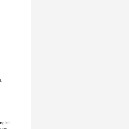
.
nglish.
hers.