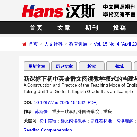
首 页
文 章
期 刊
投 稿
首页
人文社科
教育进展
Vol. 15 No. 4 (April 2
最新文章
历史文章
检索
领域
新课标下初中英语群文阅读教学模式的构建与实
A Construction and Practice of the Teaching Mode of Eng
Taking Unit 1 of Go for It English Grade 8 as an Example
DOI:
10.12677/ae.2025.154532
,
PDF
,
作者:
苏斯佳
：重庆三峡学院外国语学院，重庆
关键词:
初中英语
；
群文阅读教学
；
新课程标准
；
阅读理解
Reading Comprehension