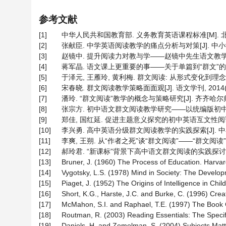
参考文献
[1]
中华人民共和国教育部. 义务教育英语课程标准[M]. 北京
[2]
张献臣. 中学英语阅读教学的痛点分析与对策[J]. 中小学外语教学
[3]
赵镜中. 提升阅读力对教与学——赵镜中先生语文教学论集[M
[4]
蒋军晶. 语文课上更重要的事——关于单篇到“群文”的新思考[J]
[5]
于泽元, 王雁玲, 黄利梅. 群文阅读: 从形式变化到理念变革[J
[6]
宋春晓. 群文阅读教学策略面面观[J]. 语文学刊, 2014(24)
[7]
潘玲. “群文阅读”教学的概念与策略研究[J]. 齐齐哈尔师范高
[8]
张宗方. 初中语文群文阅读教学研究——以统编版初中语文教材为
[9]
郑佳, 国红延. 促进主题意义探究的初中英语互文性阅读教学[J
[10]
李兴勇. 高中英语分级群文阅读教学的实践探索[J]. 中小学外语教
[11]
李爽, 王朔. 从“作者之死”谈“群文阅读”——“群文阅读”中的
[12]
郝玲君. “新课标”背景下高中语文群文阅读的实践探讨[J]. 中
[13]
Bruner, J. (1960) The Process of Education. Harvar
[14]
Vygotsky, L.S. (1978) Mind in Society: The Develop
[15]
Piaget, J. (1952) The Origins of Intelligence in Child
[16]
Short, K.G., Harste, J.C. and Burke, C. (1996) Cre
[17]
McMahon, S.I. and Raphael, T.E. (1997) The Book 
[18]
Routman, R. (2003) Reading Essentials: The Specifi
[19]
Daniels, H. and Zemelman, S. (2004) Subjects Matt