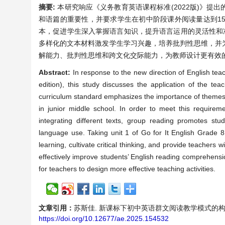
摘要:
本研究响应《义务教育英语课程标准(2022版)》
和语篇的重要性，并要求学生在初中阶段课外阅读量达到1
本，促进学生深入掌握语言知识，提升语言运用的灵活性和准
多样化的文本材料激发学生学习兴趣，培养批判性思维，并
解能力、批判性思维和跨文化交际能力，为教师设计更有效
Abstract:
In response to the new direction of English t
edition), this study discusses the application of the t
curriculum standard emphasizes the importance of themes 
in junior middle school. In order to meet this requirem
integrating different texts, group reading promotes st
language use. Taking unit 1 of Go for It English Grade 8
learning, cultivate critical thinking, and provide teachers 
effectively improve students’ English reading comprehension
for teachers to design more effective teaching activities.
文章引用：
苏斯佳. 新课标下初中英语群文阅读教学模式的构建与实践—
https://doi.org/10.12677/ae.2025.154532