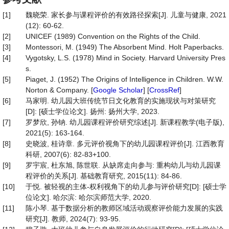
[1]
魏晓荣. 家长参与课程评价的有效路径探索[J]. 儿童与健康, 2021
(12): 60-62.
[2]
UNICEF (1989) Convention on the Rights of the Child.
[3]
Montessori, M. (1949) The Absorbent Mind. Holt Paperbacks.
[4]
Vygotsky, L.S. (1978) Mind in Society. Harvard University Pres
s.
[5]
Piaget, J. (1952) The Origins of Intelligence in Children. W.W.
Norton & Company. [
Google Scholar
] [
CrossRef
]
[6]
马家明. 幼儿园大班传统节日文化教育的实施现状与对策研究
[D]: [硕士学位论文]. 扬州: 扬州大学, 2023.
[7]
罗梦欣, 孙钠. 幼儿园课程评价研究综述[J]. 新课程教学(电子版),
2021(5): 163-164.
[8]
史晓波, 桂诗章. 多元评价视角下的幼儿园课程评价[J]. 江西教育
科研, 2007(6): 82-83+100.
[9]
罗宇宸, 杜东旭, 陈世联. 从缺席走向参与: 重构幼儿与幼儿园课
程评价的关系[J]. 基础教育研究, 2015(11): 84-86.
[10]
于悦. 被轻视的主体-权利视角下的幼儿参与评价研究[D]: [硕士学
位论文]. 哈尔滨: 哈尔滨师范大学, 2020.
[11]
陈小琴. 基于数据分析的教师区域活动观察评价能力发展的实践
研究[J]. 教师, 2024(7): 93-95.