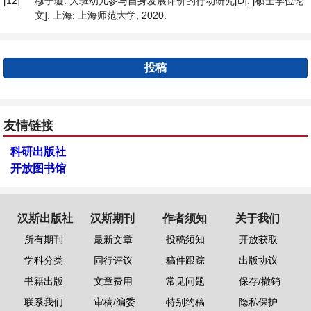
[12]
穆子璇. 大班幼儿参与自身发展评价的行动研究[D]: [硕士学位论
文]. 上海: 上海师范大学, 2020.
投稿
友情链接
科研出版社
开放图书馆
汉斯出版社
汉斯期刊
作者须知
关于我们
所有期刊
最新文章
投稿须知
开放获取
学科分类
同行评议
稿件跟踪
出版协议
书籍出版
文章费用
常见问题
保存/撤销
联系我们
审稿/编委
特别约稿
隐私保护