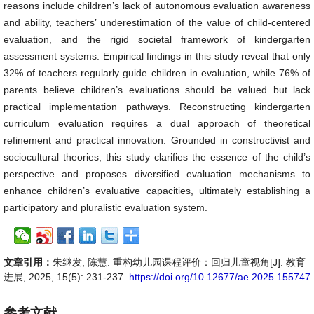
reasons include children’s lack of autonomous evaluation awareness
and ability, teachers’ underestimation of the value of child-centered
evaluation, and the rigid societal framework of kindergarten
assessment systems. Empirical findings in this study reveal that only
32% of teachers regularly guide children in evaluation, while 76% of
parents believe children’s evaluations should be valued but lack
practical implementation pathways. Reconstructing kindergarten
curriculum evaluation requires a dual approach of theoretical
refinement and practical innovation. Grounded in constructivist and
sociocultural theories, this study clarifies the essence of the child’s
perspective and proposes diversified evaluation mechanisms to
enhance children’s evaluative capacities, ultimately establishing a
participatory and pluralistic evaluation system.
文章引用：
朱继发, 陈慧. 重构幼儿园课程评价：回归儿童视角[J]. 教育
进展, 2025, 15(5): 231-237.
https://doi.org/10.12677/ae.2025.155747
参考文献