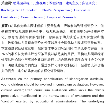
关键词:
幼儿园课程
；
儿童视角
；
课程评价
；
建构主义
；
实证研究
；
Kindergarten Curriculum
；
Child’s Perspective
；
Curriculum
Evaluation
；
Constructivism
；
Empirical Research
摘要:
幼儿作为幼儿园课程的主要受益者，应该参与到课程评价中。但
是在当前幼儿园课程评价中，幼儿视角缺乏，主要表现为评价主体窄
化、教育管理者评价的“控制”，原因在于幼儿缺乏自主评价意识和能
力、教师低估儿童视角评价的价值以及社会固化幼儿园课程评价体系。
本文通过实证研究发现，教师群体中仅32%定期引导幼儿参与评价，而
76%的家长认为幼儿评价应被重视却缺乏实施路径。重构幼儿园课程评
价需从理论深化与实践创新双轨并行，结合建构主义理论与社会文化理
论，明确儿童视角的内涵，通过多样化评价机制设计，促进幼儿评价能
力的提升，建立幼儿参与的多样化评价机制。
Abstract:
As the primary beneficiaries of kindergarten curricula,
young children should be involved in curriculum evaluation. However,
current kindergarten curriculum evaluation often lacks the child’s
perspective, manifested in the narrow scope of evaluators and the
“control” exerted by educational administrators. The underlying