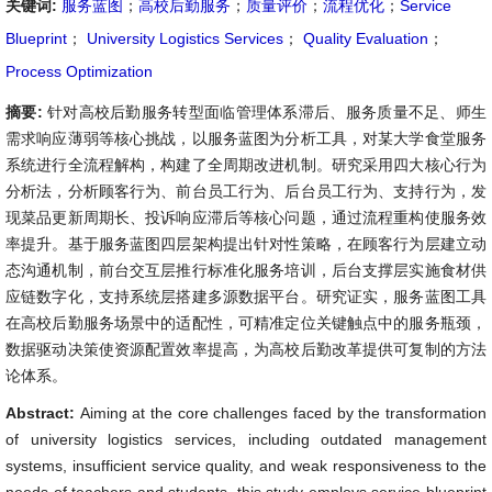
关键词:
服务蓝图
；
高校后勤服务
；
质量评价
；
流程优化
；
Service
Blueprint
；
University Logistics Services
；
Quality Evaluation
；
Process Optimization
摘要:
针对高校后勤服务转型面临管理体系滞后、服务质量不足、师生
需求响应薄弱等核心挑战，以服务蓝图为分析工具，对某大学食堂服务
系统进行全流程解构，构建了全周期改进机制。研究采用四大核心行为
分析法，分析顾客行为、前台员工行为、后台员工行为、支持行为，发
现菜品更新周期长、投诉响应滞后等核心问题，通过流程重构使服务效
率提升。基于服务蓝图四层架构提出针对性策略，在顾客行为层建立动
态沟通机制，前台交互层推行标准化服务培训，后台支撑层实施食材供
应链数字化，支持系统层搭建多源数据平台。研究证实，服务蓝图工具
在高校后勤服务场景中的适配性，可精准定位关键触点中的服务瓶颈，
数据驱动决策使资源配置效率提高，为高校后勤改革提供可复制的方法
论体系。
Abstract:
Aiming at the core challenges faced by the transformation
of university logistics services, including outdated management
systems, insufficient service quality, and weak responsiveness to the