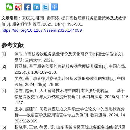
文章引用：
宋庆东, 张琨, 秦雨婷. 提升高校后勤服务质量策略及成效评
价[J]. 服务科学和管理, 2025, 14(4): 495-501.
https://doi.org/10.12677/ssem.2025.144059
参考文献
[1]
涂聪. Y高校餐饮服务质量评价及优化研究[D]: [硕士学位论文].
昆明: 云南大学, 2021.
[2]
顾亚楠. 基于服务蓝图的营销服务满意度提升探究[J]. 中国市场,
2025(3): 106-109+150.
[3]
吴杰. 基于患者投诉案例统计分析改善服务质量的实践[J]. 中国
医院, 2024, 28(5): 78-80.
[4]
徐杰, 赵春江. 人工智能技术与中国制造业服务化转型——基于
信息高效交互与人力资本提升视角[J]. 学习与探索, 2025(3): 116
-127.
[5]
王水, 赵建军. 问卷调查法在文科硕士学位论文中的应用状况分
析——以语言学及应用语言学专业为例[J]. 教育进展, 2024, 14
(9): 962-969.
[6]
杨晓宇, 王健, 徐民, 等. 山东省某省级医院政务服务热线投诉原