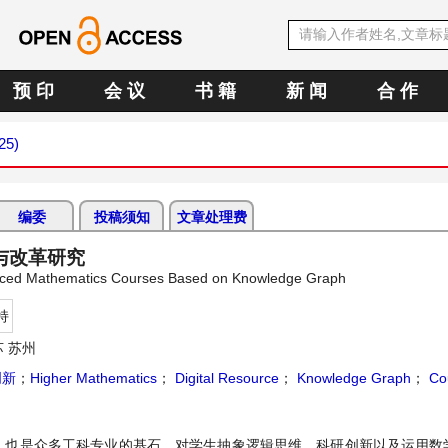
预 印
会 议
书 籍
新 闻
合 作
25)
编委
投稿须知
文章处理费
与改革研究
vanced Mathematics Courses Based on Knowledge Graph
持
 苏州
创新
；
Higher Mathematics
；
Digital Resource
；
Knowledge Graph
；
Cou
，也是众多工科专业的基石，对学生抽象逻辑思维、科研创新以及运用数