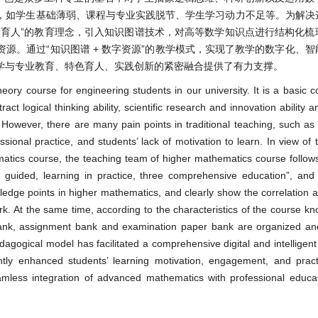
，如学生基础薄弱、课程与专业实践脱节、学生学习动力不足等。为解决
全育人”的教育理念，引入知识图谱技术，对高等数学知识点进行结构化梳
源。通过“知识图谱 + 数字资源”的教学模式，实现了教学的数字化、
学与专业教育、特色育人、实践创新的紧密融合提供了有力支撑。
ory course for engineering students in our university. It is a basic 
ct logical thinking ability, scientific research and innovation ability an
However, there are many pain points in traditional teaching, such as
onal practice, and students’ lack of motivation to learn. In view of t
matics course, the teaching team of higher mathematics course follow
 guided, learning in practice, three comprehensive education”, and
ge points in higher mathematics, and clearly show the correlation an
. At the same time, according to the characteristics of the course k
bank, assignment bank and examination paper bank are organized an
dagogical model has facilitated a comprehensive digital and intelligent
ntly enhanced students’ learning motivation, engagement, and practi
eamless integration of advanced mathematics with professional educati