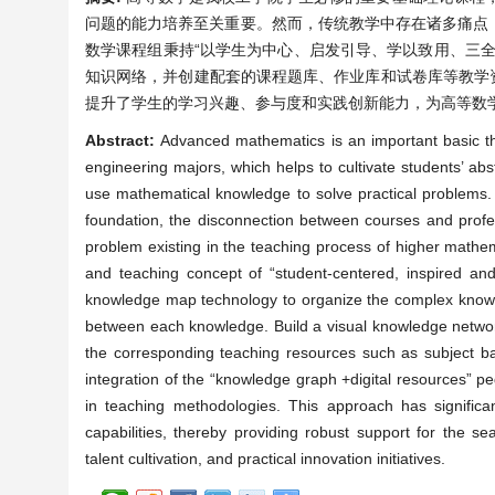
问题的能力培养至关重要。然而，传统教学中存在诸多痛点
数学课程组秉持“以学生为中心、启发引导、学以致用、三
知识网络，并创建配套的课程题库、作业库和试卷库等教学资
提升了学生的学习兴趣、参与度和实践创新能力，为高等数
Abstract:
Advanced mathematics is an important basic the
engineering majors, which helps to cultivate students’ abstra
use mathematical knowledge to solve practical problems. 
foundation, the disconnection between courses and professi
problem existing in the teaching process of higher mathe
and teaching concept of “student-centered, inspired and
knowledge map technology to organize the complex knowled
between each knowledge. Build a visual knowledge network
the corresponding teaching resources such as subject 
integration of the “knowledge graph +digital resources” pe
in teaching methodologies. This approach has significa
capabilities, thereby providing robust support for the s
talent cultivation, and practical innovation initiatives.