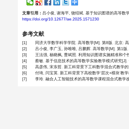
文章引用：
吕小俊, 谢海平, 饶绍斌. 基于知识图谱的高等数学课程的数
https://doi.org/10.12677/ae.2025.1571230
参考文献
[1]
同济大学数学科学学院. 高等数学[M]. 第8版. 北京: 高
[2]
吕小俊, 李广玉, 孙唯唯, 吕鹏辉. 高等数学[M]. 第1版.
[3]
王法强, 杨晓枫, 曹斌照. 利用知识图谱实施精准和个性化教学
[4]
蔡敏. 基于信息技术的高等数学实验教学模式研究[J]. 长春大学学
[5]
高彦伟, 宋东哲. 新工科背景下工科数学混合式教学的实践与思考
[6]
付琦, 闫宝英. 新工科背景下高校数学‘层次+模块’教学改革探索[
[7]
李玲. 融合人工智能技术的高等数学课程混合式教学改革与实践[J