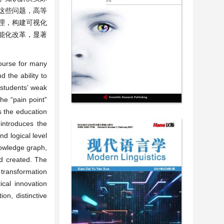
这些问题，高等
理，构建可视化
智能化改革，显著
course for many
d the ability to
 students’ weak
he “pain point”
s the education
 introduces the
d logical level
nowledge graph,
d created. The
 transformation
cal innovation
on, distinctive