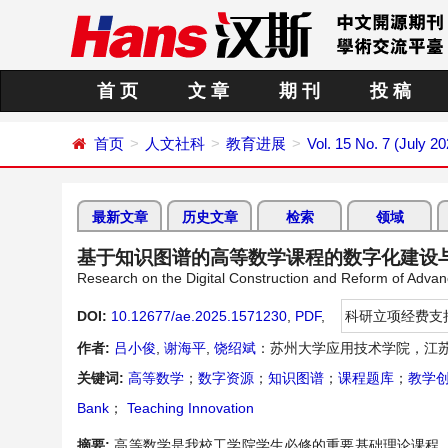
首 页
文 章
期 刊
投 稿
首页
人文社科
教育进展
Vol. 15 No. 7 (July 20
最新文章
历史文章
检索
领域
基于知识图谱的高等数学课程的数字化建设
Research on the Digital Construction and Reform of Ad
DOI:
10.12677/ae.2025.1571230
,
PDF
,
科研立项经费支
作者:
吕小俊
,
谢海平
,
饶绍斌
：苏州大学应用技术学院，江苏
关键词:
高等数学
；
数字资源
；
知识图谱
；
课程题库
；
教学
Bank
；
Teaching Innovation
摘要:
高等数学是我校工学院学生必修的重要基础理论课程