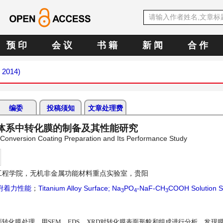
预 印
会 议
书 籍
新 闻
合 作
h 2014)
编委
投稿须知
文章处理费
液体系中转化膜的制备及其性能研究
onversion Coating Preparation and Its Performance Study
工程学院，无机非金属功能材料重点实验室，贵阳
附着力性能
；
Titanium Alloy Surface; Na
PO
-NaF-CH
COOH Solution S
3
4
3
面转化膜处理。用
SEM
、
EDS
、
XRD
对转化膜表面形貌和组成进行分析，发现