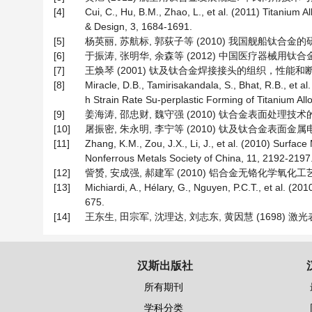
[4]
Cui, C., Hu, B.M., Zhao, L., et al. (2011) Titanium
& Design, 3, 1684-1691.
[5]
杨英丽, 苏航标, 郭荻子等 (2010) 我国舰船钛合金的研究
[6]
于振涛, 张明华, 余森等 (2012) 中国医疗器械用钛
[7]
王焕琴 (2001) 钛及钛合金焊接接头的组织，性能和断裂特性
[8]
Miracle, D.B., Tamirisakandala, S., Bhat, R.B., et 
h Strain Rate Su-perplastic Forming of Titanium All
[9]
姜海涛, 邵忠财, 魏守强 (2010) 钛合金表面处理技术的研
[10]
屠振密, 朱永明, 李宁等 (2010) 钛及钛合金表面金属电
[11]
Zhang, K.M., Zou, J.X., Li, J., et al. (2010) Surfac
Nonferrous Metals Society of China, 11, 2192-2197
[12]
訾赟, 安成强, 郝建军 (2010) 铝合金无铬化学氧化工艺的
[13]
Michiardi, A., Hélary, G., Nguyen, P.C.T., et al. (20
675.
[14]
王东生, 田宗军, 沈理达, 刘志东, 黄因慧 (1698) 激
汉斯出版社
所有期刊
学科分类