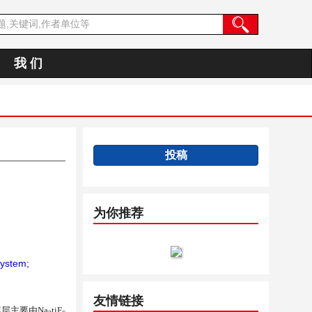
我 们
投稿
为你推荐
ystem;
友情链接
膜层主要由
Na
tiF