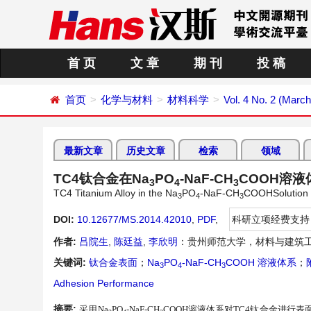
首 页
文 章
期 刊
投 稿
首页
化学与材料
材料科学
Vol. 4 No. 2 (Marc
最新文章
历史文章
检索
领域
TC4钛合金在Na
PO
-NaF-CH
COOH溶
3
4
3
TC4 Titanium Alloy in the Na
PO
-NaF-CH
COOHSolution C
3
4
3
DOI:
10.12677/MS.2014.42010
,
PDF
,
科研立项经费支持
作者:
吕院生
,
陈廷益
,
李欣明
：贵州师范大学，材料与建筑
关键词:
钛合金表面
；
Na
PO
-NaF-CH
COOH 溶液体系
；
3
4
3
Adhesion Performance
摘要:
采用
Na
PO
-NaF-CH
COOH
溶液体系对
TC4
钛合金进行表