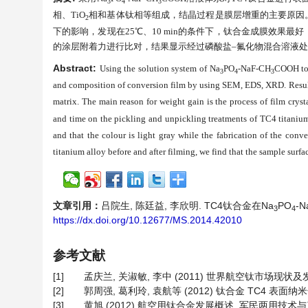
3
4
3
相、
TiO
相和基体钛相等组成，结晶过程是膜层增重的主要原因
2
下的影响，发现在
25
℃、
10 min
的条件下，钛合金成膜效果最好
的涂层附着力进行比对，结果显示经过磷酸盐
–
氟化物混合溶液处
Abstract:
Using the solution system of Na
PO
-NaF-CH
COOH t
3
4
3
and composition of conversion film
by using
SEM, EDS, XRD
.
Resu
matrix
.
The main reason for weight gain
is
the process of film cryst
and time on the pickling and
unpickling
treatment
s
of TC4 titanium
and
that
the colour
is
light gray
while
the fabrication of the conv
titanium alloy
before and after
film
ing
,
we
f
in
d that the sample surf
文章引用：
吕院生, 陈廷益, 李欣明. TC4钛合金在Na
PO
-N
3
4
https://dx.doi.org/10.12677/MS.2014.42010
参考文献
[1]
孟庆兰, 关淑敏, 李中 (2011) 世界航空钛市场现状及发展
[2]
郭周强, 葛利玲, 袁航等 (2012) 钛合金 TC4 表面纳米
[3]
黄旭 (2012) 航空用钛合金发展概述. 军民两用技术与产品,