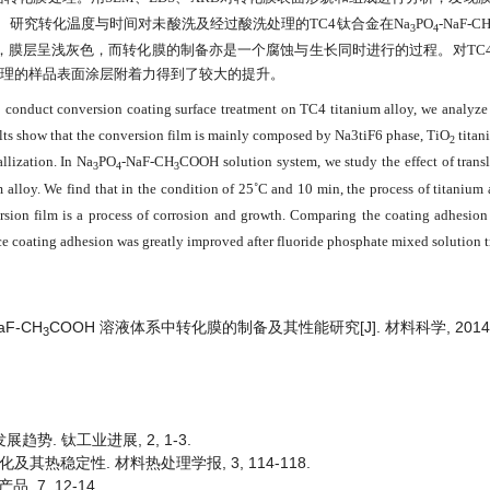
。研究转化温度与时间对未酸洗及经过酸洗处理的
TC4
钛合金在
Na
PO
-NaF-C
3
4
，膜层呈浅灰色，而转化膜的制备亦是一个腐蚀与生长同时进行的过程。
对
TC
理的样品表面涂层附着力得到了较大的提升。
o
conduct conversion coating surface treatment
on
TC4 titanium alloy
, we
analy
ze
lts show
t
hat the conversion film
is mainly composed by
Na3tiF6 phase, TiO
titan
2
allization.
In
Na
PO
-NaF-CH
COOH solution system,
we study
the
effect of
trans
3
4
3
 alloy
. We
f
ind
that in the condition of 25˚C and 10 mi
n
, the process of titanium
ersion film is a process of corrosion and growth. Compar
ing
the coating adhesion
ace coating adhesion was greatly improved after fluoride phosphate mixed solution t
aF-CH
COOH 溶液体系中转化膜的制备及其性能研究[J]. 材料科学, 2014, 4(2
3
趋势. 钛工业进展, 2, 1-3.
化及其热稳定性. 材料热处理学报, 3, 114-118.
 7, 12-14.