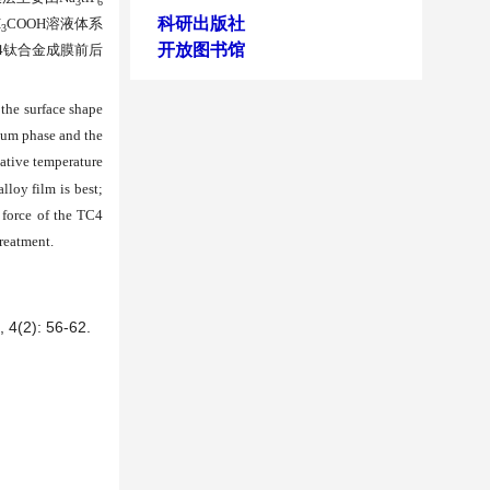
3
6
科研出版社
H
COOH
溶液体系
3
开放图书馆
4
钛合金成膜前后
the surface shape
ium phase and the
lative temperature
 alloy film
is
best
;
 force of the TC4
rea
t
ment.
): 56-62.