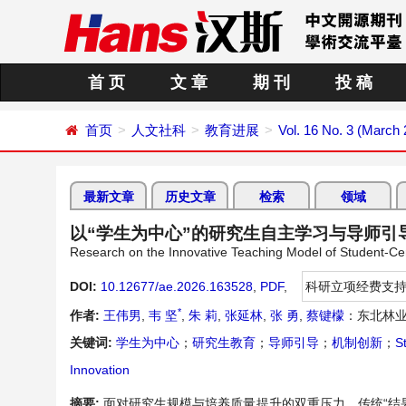
首 页
文 章
期 刊
投 稿
首页
人文社科
教育进展
Vol. 16 No. 3 (March
最新文章
历史文章
检索
领域
以“学生为中心”的研究生自主学习与导师引
Research on the Innovative Teaching Model of Student-
DOI:
10.12677/ae.2026.163528
,
PDF
,
科研立项经费支
*
作者:
王伟男
,
韦 坚
,
朱 莉
,
张延林
,
张 勇
,
蔡键檬
：东北林业
关键词:
学生为中心
；
研究生教育
；
导师引导
；
机制创新
；
S
Innovation
摘要:
面对研究生规模与培养质量提升的双重压力，传统“结