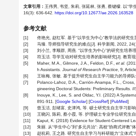
文章引用：
王伟男, 韦坚, 朱莉, 张延林, 张勇, 蔡键檬. 
16(3): 636-642.
https://doi.org/10.12677/ae.2026.163528
参考文献
[1]
佟艳光, 赵红军. 基于“以学生为中心”教学法的研究生英语教学研
[2]
马臻. 导师指导研究生的难点[J]. 科学新闻, 2022, 24(1):
[3]
刘小兰, 李顺群, 周燕. “以学生为中心”的研究生培养理念∙方案
[4]
符玉洁. 导学互动对研究生培养的影响研究[J]. 教育现代化, 20
[5]
Maher, M.A., Gilmore, J.A., Feldon, D.F.,
et al.
(2013
h Assistants.
Journal of Research Practice
, 9, Artic
[6]
王咏梅, 张敏. 基于提升研究生自主学习能力的导师队伍建设[J]
[7]
Polanco-Lahoz, D.A., Carrión-Anampa, F.L., Cross,
gineering Doctoral Students: Preliminary Results.
I
[8]
Inouye, K., Lee, S. and Oldac, Y.I. (2022) A System
891-911. [
Google Scholar
] [
CrossRef
] [
PubMed
]
[9]
曾玉洁, 彭绪富, 史津鸿, 等. 硕士研究生自主学习影响因素探究
[10]
王晓闪, 陈莉, 蔡小霞, 等. 护理硕士专业学位研究生自主学习
[11]
Kaput, K. (2018) Evidence for Student-Centered Le
[12]
朱丽. 从“学生中心”到“多元共治”: 高校“协商式评教”体系建构[
[13]
赵杭莉, 王之路. 研究生自主学习与科研能力“立体式”培养模式的