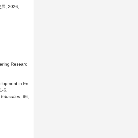
 2026,
eering Researc
elopment in En
1-6.
 Education
, 86,