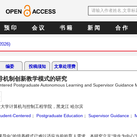
预 印
会 议
书 籍
新 闻
合 作
 2026)
编委
投稿须知
文章处理费
导机制创新教学模式的研究
Centered Postgraduate Autonomous Learning and Supervisor Guidance
持
大学计算机与控制工程学院，黑龙江 哈尔滨
tudent-Centered
；
Postgraduate Education
；
Supervisor Guidance
；
M
果导向”的培养模式已难以适应当前的育人需求。本研究立足“学生为中心”