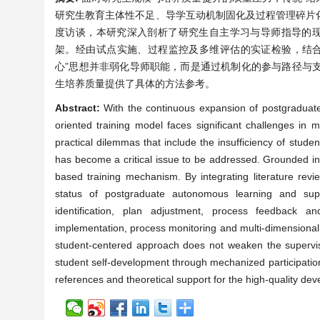
研究生教育主体性不足、导学互动机制固化及过程管理碎片
度访谈，本研究深入剖析了研究生自主学习与导师指导的现
架。经由试点实施、过程监控及多维评估的实证检验，结
心”思想并非弱化导师职能，而是通过机制化的参与路径与
生培养质量提供了具体的方法参考。
Abstract:
With the continuous expansion of postgraduate
oriented training model faces significant challenges in
practical dilemmas that include the insufficiency of stu
has become a critical issue to be addressed. Grounded in 
based training mechanism. By integrating literature revi
status of postgraduate autonomous learning and sup
identification, plan adjustment, process feedback and
implementation, process monitoring and multi-dimensional 
student-centered approach does not weaken the supervis
student self-development through mechanized participatio
references and theoretical support for the high-quality de