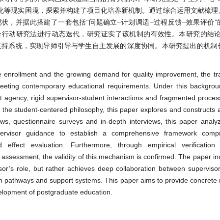
化等现实困境，探索并构建了项目化培养新机制。通过综合运用文献梳理
状，并据此搭建了一套包括“问题确立–计划调适–过程反馈–效果评价”
合行动研究法进行动态迭代，研究证实了该机制的有效性。本研究的结论
支持系统，实现导师引导与学生自主发展的深度协同。本研究提出的机制
 enrollment and the growing demand for quality improvement, the trad
 meeting contemporary educational requirements. Under this backgro
dent agency, rigid supervisor-student interactions and fragmented pro
the student-centered philosophy, this paper explores and constructs a
ews, questionnaire surveys and in-depth interviews, this paper analy
ervisor guidance to establish a comprehensive framework compr
 effect evaluation. Furthermore, through empirical verification i
assessment, the validity of this mechanism is confirmed. The paper ind
or’s role, but rather achieves deep collaboration between superviso
n pathways and support systems. This paper aims to provide concrete
velopment of postgraduate education.