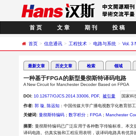
首 页
文 章
期 刊
投 稿
首页
信息通讯
工程技术
电路与系统
Vol. 3
最新文章
历史文章
检索
领域
一种基于FPGA的新型曼彻斯特译码电路
A New Circuit for Manchester Decoder Based on FPGA
DOI:
10.12677/OJCS.2014.33006
,
PDF
,
被引量
国家科
作者:
郭 璇
,
陈远知
：中国传媒大学广播电视数字化教育部工
关键词:
曼彻斯特编码
；
数字积分
；
FPGA
；
Manchester Co
摘要:
曼彻斯特编码已广泛应用于各种数字传输标准。本文
译码电路。仿真实验和工程应用表明，该译码电路具有优异