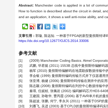
Abstract:
Manchester code is applied in a lot of commun
How to function is described about the circuit in detail,
and an application, it shows a well anti-noise ability, an
文章引用：
郭璇, 陈远知. 一种基于FPGA的新型曼彻斯特译码电路[J]
https://dx.doi.org/10.12677/OJCS.2014.33006
参考文献
[1]
(2009) Manchester Coding Basics. Atmel Corporati
[2]
武鹏, 毕君懿 (2011) 1553B 总线中曼彻斯特编解码器的
[3]
杨军 (2010) 曼彻斯特编解码在地震勘探数据传输中的应用
[4]
李会银 (1999) 曼彻斯特编码传输方式井下仪器通用开发系统
[5]
张亚博, 杨健 (2006) 曼彻斯特码传输在测井中的应用. 微
[6]
陈志颖 (2008) 曼彻斯特编码在列控中心数据传输中的研
[7]
秦瑛, 任妮桢, 张佩岩 (2002) 编码解码芯片HD3-6408-
[8]
王建国, 孙敬华, 曹丙霞 (2006) 基于AVR单片机的曼彻
[9]
陈超波, 张鹏, 何宁, 李永兴 (2011) 一种基于DSP的曼
[10]
刘雁飞, 吴进 (2003) 基于CPLD的曼彻斯特编译码实现.