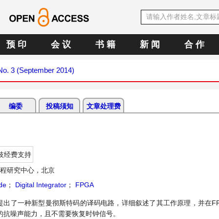
预 印
会 议
书 籍
新 闻
合 作
 No. 3 (September 2014)
编委
投稿须知
文章处理费
技经费支持
程研究中心，北京
de
；
Digital Integrator
；
FPGA
提出了一种新型曼彻斯特码的译码电路，详细叙述了其工作原理，并在FP
的抗噪声能力，且不需要恢复时钟信号。