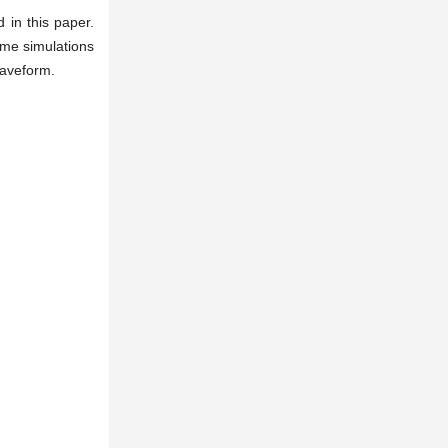
 in this paper.
ome simulations
waveform.