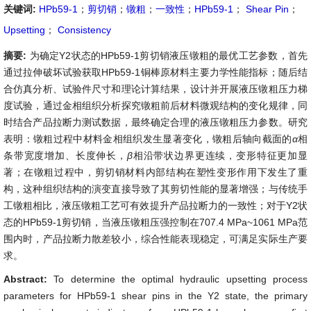
关键词:
HPb59-1
；
剪切销
；
镦粗
；
一致性
；
HPb59-1
；
Shear Pin
；
Upsetting
；
Consistency
摘要:
为确定Y2状态的HPb59-1剪切销液压镦粗的最优工艺参数，首先
通过拉伸破坏试验获取HPb59-1铜棒原材料主要力学性能指标；随后结
合仿真分析、试验件尺寸和理论计算结果，设计并开展液压镦粗压力梯
度试验，通过金相组织分析探究镦粗前后材料微观结构的变化规律，同
时结合产品拉断力测试数据，最终确定合理的液压镦粗压力参数。研究
表明：镦粗过程中材料金相组织发生显著变化，镦粗后轴向截面的
α
相
条带宽度增加、长度伸长，
β
相沿带状边界更连续，变形特征更加显
著；在镦粗过程中，剪切销材料内部结构在塑性变形作用下发生了重
构，这种组织结构的演变直接导致了其剪切性能的显著增强；与传统手
工镦粗相比，液压镦粗工艺可有效提升产品拉断力的一致性；对于Y2状
态的HPb59-1剪切销，当液压镦粗压强控制在707.4 MPa~1061 MPa范
围内时，产品拉断力散差较小，综合性能表现稳定，可满足实际生产要
求。
Abstract:
To determine the optimal hydraulic upsetting process
parameters for HPb59-1 shear pins in the Y2 state, the primary