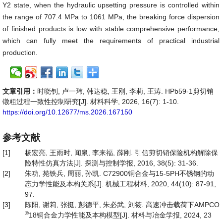
Y2 state, when the hydraulic upsetting pressure is controlled within
the range of 707.4 MPa to 1061 MPa, the breaking force dispersion
of finished products is low with stable comprehensive performance,
which can fully meet the requirements of practical industrial
production.
文章引用：
时晓钊, 卢一玮, 韩达稳, 王刚, 李莉, 王涛. HPb59-1剪切销
镦粗过程一致性控制研究[J]. 材料科学, 2026, 16(7): 1-10.
https://doi.org/10.12677/ms.2026.167150
参考文献
[1]
杨宏亮, 王雨时, 闻泉, 李来福, 薛刚. 引信剪切销保险机构解除保
险特性仿真方法[J]. 探测与控制学报, 2016, 38(5): 31-36.
[2]
朱功, 苑铁兵, 周丽, 孙凯. C72900铜合金与15-5PH不锈钢的动
态力学性能及本构关系[J]. 机械工程材料, 2020, 44(10): 87-91,
97.
[3]
陈阳, 谢莉, 张挺, 彭德平, 朱必武, 刘筱. 高速冲击载荷下AMPCO
®
18铜合金力学性能及本构模型[J]. 材料与冶金学报, 2024, 23