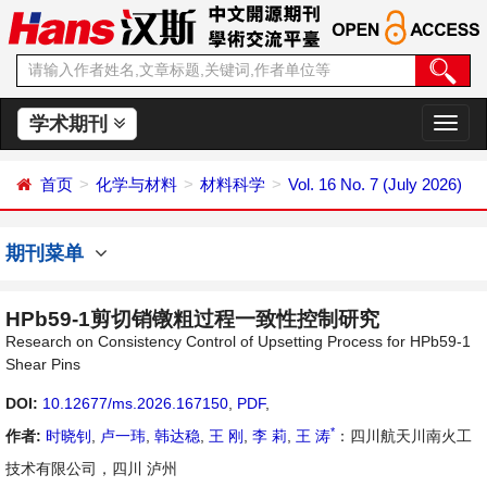
学术期刊
切
换
导
首页
化学与材料
材料科学
Vol. 16 No. 7 (July 2026)
航
期刊菜单
HPb59-1剪切销镦粗过程一致性控制研究
Research on Consistency Control of Upsetting Process for HPb59-1
Shear Pins
DOI:
10.12677/ms.2026.167150
,
PDF
,
*
作者:
时晓钊
,
卢一玮
,
韩达稳
,
王 刚
,
李 莉
,
王 涛
：四川航天川南火工
技术有限公司，四川 泸州