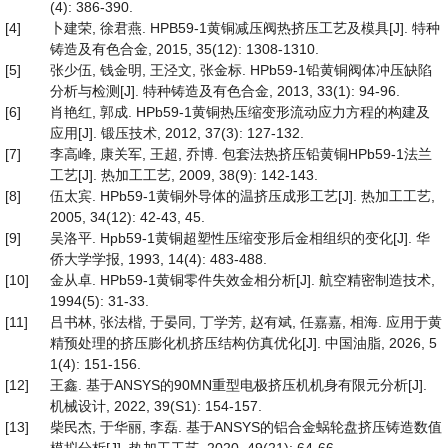
(4): 386-390.
[4]
卜建荣, 徐君燕. HPB59-1黄铜减压阀热挤压工艺及模具[J]. 特种
铸造及有色合金, 2015, 35(12): 1308-1310.
[5]
张少伍, 钱金明, 王泾文, 张金标. HPb59-1铅黄铜阀体冲压缺陷
分析与检测[J]. 特种铸造及有色合金, 2013, 33(1): 94-96.
[6]
肖艳红, 郭成. HPb59-1黄铜热压缩变形流动应力方程的构建及
应用[J]. 锻压技术, 2012, 37(3): 127-132.
[7]
李高峰, 康关军, 王超, 乔博. 包套法热挤压铅黄铜HPb59-1法兰
工艺[J]. 热加工工艺, 2009, 38(9): 142-143.
[8]
伍太宾. HPb59-1黄铜外导体的温挤压成形工艺[J]. 热加工工艺,
2005, 34(12): 42-43, 45.
[9]
吴洛平. Hpb59-1黄铜超塑性压缩变形后金相组织的变化[J]. 华
侨大学学报, 1993, 14(4): 483-488.
[10]
金从卓. HPb59-1黄铜零件失效金相分析[J]. 航空精密制造技术,
1994(5): 31-33.
[11]
吕书林, 张法楷, 于晏同, 丁学芳, 赵有斌, 任嘉嘉, 相海. 应用于黄
精预处理的挤压膨化机挤压结构仿真优化[J]. 中国油脂, 2026, 5
1(4): 151-156.
[12]
王鑫. 基于ANSYS的90MN重型电极挤压机机身有限元分析[J].
机械设计, 2022, 39(S1): 154-157.
[13]
柴民杰, 于华丽, 李磊. 基于ANSYS的铝合金蜗轮盘挤压铸造数值