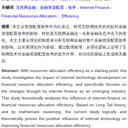
关键词:
互联网金融
；
金融资源配置
；
效率
；
Internet Finance
；
Financial Resources Allocation
；
Efficiency
摘要:
本文以资源配置效率作为出发点，研究互联网技术的兴起对金融
资源配置效率的影响，特别是互联网金融这一全新金融业态冲击下的变
化。本文主要从理论的角度来分析互联网金融对整个金融资源配置效率
的影响。以长尾理论作为基础，通过数理推理，从理论逻辑上证明了互
联网技术对金融资源配置效率的提升作用，在结论的基础上形成相关建
议。
Abstract:
With resources allocation efficiency as a starting point, this
study investigates the impact of internet technology development on
financial resource allocation efficiency, and specifically focuses on
the changes brought by internet finance as an emerging industry.
This study theoretically analyses the influence of internet finance on
financial resources allocation efficiency. Based on Long Tail theory,
and by mathematic reasoning, the current study logically and
theoretically proves the positive influence of internet technology on
improving financial resources allocation efficiency.