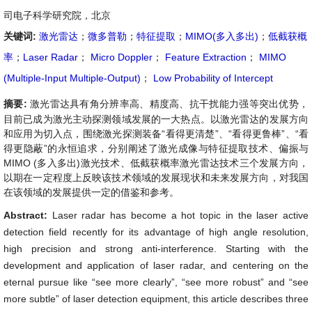
司电子科学研究院，北京
关键词:
激光雷达
；
微多普勒
；
特征提取
；
MIMO(多入多出)
；
低截获概
率
；
Laser Radar
；
Micro Doppler
；
Feature Extraction
；
MIMO
(Multiple-Input Multiple-Output)
；
Low Probability of Intercept
摘要:
激光雷达具有角分辨率高、精度高、抗干扰能力强等突出优势，
目前已成为激光主动探测领域发展的一大热点。以激光雷达的发展方向
和应用为切入点，围绕激光探测装备“看得更清楚”、“看得更鲁棒”、“看
得更隐蔽”的永恒追求，分别阐述了激光成像与特征提取技术、偏振与
MIMO (多入多出)激光技术、低截获概率激光雷达技术三个发展方向，
以期在一定程度上反映该技术领域的发展现状和未来发展方向，对我国
在该领域的发展提供一定的借鉴和参考。
Abstract:
Laser radar has become a hot topic in the laser active
detection field recently for its advantage of high angle resolution,
high precision and strong anti-interference. Starting with the
development and application of laser radar, and centering on the
eternal pursue like “see more clearly”, “see more robust” and “see
more subtle” of laser detection equipment, this article describes three