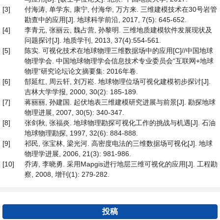
[3]
付海涛, 单学东, 康宁, 付海华, 万方来. 三维建模技术在30号岩管
勘查中的应用[J]. 地球科学前沿, 2017, 7(5): 645-652.
[4]
李青元, 张丽云, 魏占营, 孙黎明. 三维地质建模软件发展现状及
问题探讨[J]. 地质学刊, 2013, 37(4):554-561.
[5]
陈实. 可视化技术在地球物理三维数据场中的应用[C]//中国地球
物理学会. 中国地球物理学会信息技术专业委员会“互联网+地球
物理”研究论坛论文摘要集: 2016年卷.
[6]
郜延红, 周云轩, 刘万崧. 地球物理位场可视化建模初步探讨[J].
吉林大学学报, 2000, 30(2): 185-189.
[7]
蒋丽丽, 孙建国. 起伏地表三维建模研究进展与前景[J]. 勘探地球
物理进展, 2007, 30(5): 340-347.
[8]
张剑秋, 张福炎. 地球物理勘探可视化工作的挑战与机遇[J]. 石油
地球物理勘探, 1997, 32(6): 884-888.
[9]
祁民, 张宝林, 梁光河. 高密度电法的三维数据场可视化[J]. 地球
物理学进展, 2006, 21(3): 981-986.
[10]
乔涛, 李晓勇. 采用Mapgis进行地层三维可视化的应用[J]. 工程勘
察, 2008, 增刊(1): 279-282.
投稿