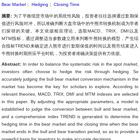
Bear Market
；
Hedging
；
Closing Time
摘要:
为了平衡现货市场中的系统性风险，投资者往往选择通过套期保
值进行风险对冲，所以准确判断大盘市场中的牛熊市转换机制成为学者
们探研的关键。本文依据相应理论，选取MACD、TRIX、DMI以及
MTM指标，通过调整适当参数建立用来判断牛熊转换的模型，产生综
合指标TREND来确定进入熊市进行套期保值的时间以及熊市结束进入
牛熊转换时期所应平仓时机，为投资者准确决策提供有力依据。
Abstract:
In order to balance the systematic risk in the spot market,
investors often choose to hedge the risk through hedging. So
accurately judging the bull bear market conversion mechanism in the
market has become the key for scholars to explore. According to
relevant theories, MACD, TRIX, DMI and MTM indexes are selected
in this paper. By adjusting the appropriate parameters, a model is
established to judge the conversion between bull and bear market,
and a comprehensive index TREND is generated to determine the
hedging time in the bear market and the closing time when the bear
market ends in the bull and bear transition period, so as to provide a
powerful basis for investors to make accurate decisions.