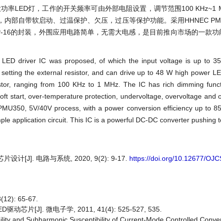
率LED灯，工作的开关频率可由外部电阻设置，调节范围100 KHz~1 
自带软启动、过温保护、欠压，过压等保护功能。采用HHNEC PMU35
P-16的封装，外围应用电路简单，无需大电感，是目前推向市场的一款
 LED driver IC was proposed, of which the input voltage is up to 35
 setting the external resistor, and can drive up to 48 W high power LE
stor, ranging from 100 KHz to 1 MHz. The IC has rich dimming funct
 soft start, over-temperature protection, undervoltage, overvoltage and 
PMU350, 5V/40V process, with a power conversion efficiency up to 85
e application circuit. This IC is a powerful DC-DC converter pushing t
]. 电路与系统, 2020, 9(2): 9-17.
https://doi.org/10.12677/OJ
): 65-67.
J]. 微电子学, 2011, 41(4): 525-527, 535.
ility and Subharmonic Susceptibility of Current-Mode Controlled Conve