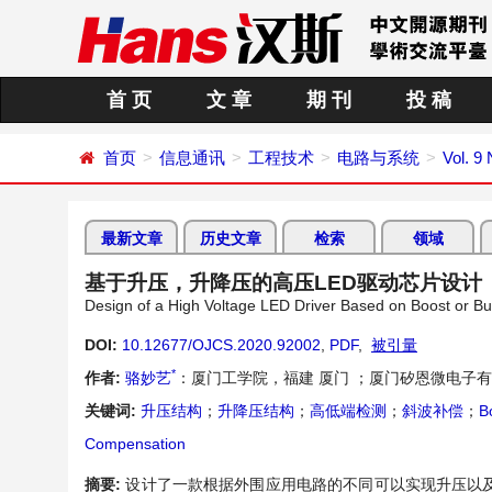
首 页
文 章
期 刊
投 稿
首页
信息通讯
工程技术
电路与系统
Vol. 9
最新文章
历史文章
检索
领域
基于升压，升降压的高压LED驱动芯片设计
Design of a High Voltage LED Driver Based on Boost or B
DOI:
10.12677/OJCS.2020.92002
,
PDF
,
被引量
*
作者:
骆妙艺
：厦门工学院，福建 厦门 ；厦门矽恩微电子有
关键词:
升压结构
；
升降压结构
；
高低端检测
；
斜波补偿
；
B
Compensation
摘要:
设计了一款根据外围应用电路的不同可以实现升压以及