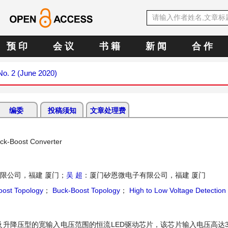
预 印
会 议
书 籍
新 闻
合 作
 No. 2 (June 2020)
编委
投稿须知
文章处理费
uck-Boost Converter
限公司，福建 厦门；
吴 超
：厦门矽恩微电子有限公司，福建 厦门
oost Topology
；
Buck-Boost Topology
；
High to Low Voltage Detection
升降压型的宽输入电压范围的恒流LED驱动芯片，该芯片输入电压高达35