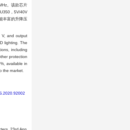
MHz。该款芯片
0，5V/40V
功能丰富的升降压
 V, and output
D lighting. The
ions, including
other protection
%, available in
o the market.
CS.2020.92002
rters. 23rd Ann