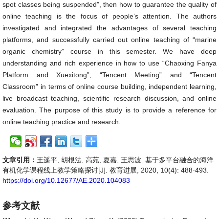
spot classes being suspended”, then how to guarantee the quality of
online teaching is the focus of people’s attention. The authors
investigated and integrated the advantages of several teaching
platforms, and successfully carried out online teaching of “marine
organic chemistry” course in this semester. We have deep
understanding and rich experience in how to use “Chaoxing Fanya
Platform and Xuexitong”, “Tencent Meeting” and “Tencent
Classroom” in terms of online course building, independent learning,
live broadcast teaching, scientific research discussion, and online
evaluation. The purpose of this study is to provide a reference for
online teaching practice and research.
文章引用：
王遥平, 胡根法, 高苑, 夏嘉, 王思波. 基于多平台融合的海洋
有机化学课程线上教学策略探讨[J]. 教育进展, 2020, 10(4): 488-493.
https://doi.org/10.12677/AE.2020.104083
参考文献