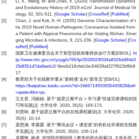
[1]
Li, X., Wang, W. and Zhao, X. (2020) Transmission Dynamics
and Evolutionary History of 2019-nCoV. Journal of Medical Vir
ology, 92, 501-511. [
Google Scholar
] [
CrossRef
] [
PubMed
]
[2]
Chan, J. and Kok, K.-H. (2020) Genomic Characterization of t
he 2019 Novel Human-Pathogenic Coronavirus Isolated from
a Patient with Atypical Pneumonia af-ter Visiting Wuhan. Emer
ging Microbes & Infections, 9, 221-236. [
Google Scholar
] [
Cro
ssRef
] [
PubMed
]
[3]
国家卫生健康委员会关于新型冠状病毒肺炎诊疗方案[EB/OL].
ht
tp://www.nhc.gov.cn/yzygj/s7653p/202002/8334a8326dd94d3
29df351d7da8aefc2/
files/b218cfeb1bc54639af227f922bf6b8
17
[4]
教育部关于在线教学要从“新鲜感”走向“新常态”[EB/OL].
https://baijiahao.baidu.com/s?id=1666714933935493828&wfr
=spider&for=pc
[5]
王文君, 冯丽娟. 基于“超星泛雅平台 + 学习通”快速完善课程的技
巧和实践[J]. 大学化学, 2020, 35(5): 169-173.
[6]
刘贤响. 基于超星泛雅平台的在线课程建设[J]. 大学化学, 2020,
35(5): 10-14.
[7]
梁恩湘, 李露露. 基于“腾讯会议 + 课堂派”的有机化学课程在线教
学实践[J]. 大学化学, 2020, 35(5): 109-114.
[8]
袁耀锋, 林凌. 疫情防控期间线上教学的初步探索[J]. 大学化学, 2