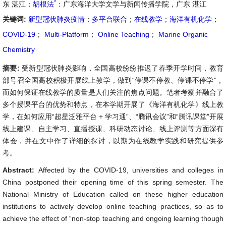
*
东 湛江；
胡根法
：广东海洋大学文学与新闻传播学院，广东 湛江
关键词:
新型冠状肺炎疫情
；
多平台联合
；
在线教学
；
海洋有机化学
；
COVID-19
；
Multi-Platform
；
Online Teaching
；
Marine Organic
Chemistry
摘要:
受新型冠状肺炎影响，全国高校纷纷推迟了春季开学时间，教育
部号召全国高校积极开展线上教学，做到“停课不停教、停课不停学”，
而如何保证在线教学的质量是人们关注的焦点问题。笔者考察并融合了
多个授课平台的优势和特点，在本学期开展了《海洋有机化学》线上教
学，在如何应用“超星泛雅平台 + 学习通”、“腾讯会议”和“腾讯课堂”开展
线上建课、自主学习、直播授课、科研动态讨论、线上评测等方面深有
体会，并在文中作了详细的探讨，以期为在线教学实践和研究提供参
考。
Abstract:
Affected by the COVID-19, universities and colleges in
China postponed their opening time of this spring semester. The
National Ministry of Education called on these higher education
institutions to actively develop online teaching practices, so as to
achieve the effect of “non-stop teaching and ongoing learning though