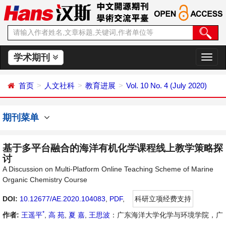
学术期刊
切
换
导
首页
人文社科
教育进展
Vol. 10 No. 4 (July 2020)
航
期刊菜单
基于多平台融合的海洋有机化学课程线上教学策略探
讨
A Discussion on Multi-Platform Online Teaching Scheme of Marine
Organic Chemistry Course
DOI:
10.12677/AE.2020.104083
,
PDF
,
科研立项经费支持
*
作者:
王遥平
,
高 苑
,
夏 嘉
,
王思波
：广东海洋大学化学与环境学院，广