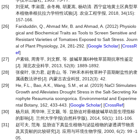
学技术出版社, 1983: 75-77.
[25]
刘亚斌, 李淑霞, 余冬梅, 胡夏嵩, 杨幼清. 西宁盆地黄土区典型草
本植物单根抗拉力学特性试验[J]. 农业工程学报, 2018, 34(15):
157-166.
[26]
Fariduddin, Q., Ahmad Mir, B. and Ahmad, A. (2012) Physiolo
gical and Biochemical Traits as Tools to Screen Sensitive and
Resistant Varieties of Tomatoes Exposed to Salt Stress. Journ
al of Plant Physiology, 24, 281-292. [
Google Scholar
] [
CrossR
ef
]
[27]
卢素锦, 周青平, 刘文辉, 等. 披碱草属6种牧草苗期抗寒性鉴定
[J]. 湖北农业科学, 2013, 52(8): 1889-1892.
[28]
张俊叶, 张力君, 赵青山, 等. 7种禾本科牧草种子苗期耐盐性的隶
属函数法评价[J]. 内蒙古农业科技, 2012(3): 42.
[29]
He, F.L., Bao, A.K., Wang, S.M., et al. (2019) NaCl Stimulates
Growth and Alleviates Drought Stress in the Salt-Secreting Xe
rophyte Reaumuria soongorica. Environmental and Experime
ntal Botany, 162, 433-443. [
Google Scholar
] [
CrossRef
]
[30]
杨月娟, 周华坤, 王文颖, 等. 盐胁迫对垂穗披碱草幼苗生理指标
的影响[J]. 兰州大学学报(自然科学版), 2014, 50(1): 101-106.
[31]
赵可夫, 范海. 盐胁迫下真盐生植物与泌盐植物的渗透调节物质
及其贡献的比较研究[J]. 应用与环境生物学报, 2000, 6(2): 99 -1
05.