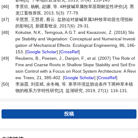
影响[J]. 干旱地区农业研究, 2019, 37(4): 139-145.
[46]
李景欣, 杨帆, 赵娜, 等. 4种披碱草属牧草苗期耐盐性评价[J]. 黑
龙江畜牧兽医, 2013, 5(3): 77-79.
[47]
辛慧慧, 王慧君, 蔡云. 盐胁迫对披碱草属3种牧草幼苗生理指标
的影响[J]. 新疆畜牧业, 2017(6): 29-31.
[48]
Kokutse, N.K., Temgoua, A.G.T. and Kavazovic, Z. (2016) Slo
pe Stability and Vegetation: Conceptual and Numerical Investi
gation of Mechanical Effects. Ecological Engineering, 86, 146-
153. [
Google Scholar
] [
CrossRef
]
[49]
Reubens, B., Poesen, J., Danjon, F., et al. (2007) The Role of
Fine and Coarse Roots in Shallow Slope Stability and Soil Ero
sion Control with a Focus on Root System Architecture: A Revi
ew. Trees, 21, 385-402. [
Google Scholar
] [
CrossRef
]
[50]
李淑霞, 刘亚斌, 余冬梅, 等. 寒旱环境盐胁迫条件下两种草本植
物的根系力学特性研究[J]. 盐湖研究, 2019, 27(1): 116-131.
投稿