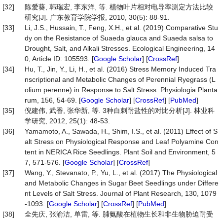
[32]
陈爱葵, 韩瑞宏, 李东洋, 等. 植物叶片相对电导率测定方法比较
研究[J]. 广东教育学院学报, 2010, 30(5): 88-91.
[33]
Li, J.S., Hussain, T., Feng, X.H., et al. (2019) Comparative Stu
dy on the Resistance of Suaeda glauca and Suaeda salsa to
Drought, Salt, and Alkali Stresses. Ecological Engineering, 14
0, Article ID: 105593. [
Google Scholar
] [
CrossRef
]
[34]
Hu, T., Jin, Y., Li, H., et al. (2016) Stress Memory Induced Tra
nscriptional and Metabolic Changes of Perennial Ryegrass (L
olium perenne) in Response to Salt Stress. Physiologia Planta
rum, 156, 54-69. [
Google Scholar
] [
CrossRef
] [
PubMed
]
[35]
倪建伟, 武香, 张华新, 等. 3种白刺耐盐性的对比分析[J]. 林业科
学研究, 2012, 25(1): 48-53.
[36]
Yamamoto, A., Sawada, H., Shim, I.S., et al. (2011) Effect of S
alt Stress on Physiological Response and Leaf Polyamine Con
tent in NERICA Rice Seedlings. Plant Soil and Environment, 5
7, 571-576. [
Google Scholar
] [
CrossRef
]
[37]
Wang, Y., Stevanato, P., Yu, L., et al. (2017) The Physiological
and Metabolic Changes in Sugar Beet Seedlings under Differe
nt Levels of Salt Stress. Journal of Plant Research, 130, 1079
-1093. [
Google Scholar
] [
CrossRef
] [
PubMed
]
[38]
全先庆, 张渝洁, 单雷, 等. 脯氨酸在植物生长和非生物胁迫耐受