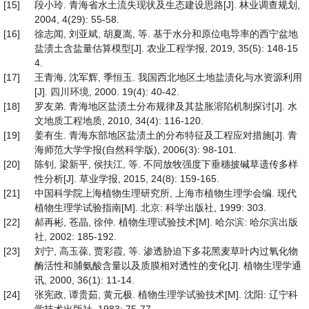
[15]
段小玲. 青海省水土流失现状及生态建设思路[J]. 林业调查规划,
2004, 4(29): 55-58.
[16]
徐志闻, 刘亚斌, 胡夏嵩, 等. 基于水分和原位电导率的西宁盆地
盐渍土含盐量估算模型[J]. 农业工程学报, 2019, 35(5): 148-15
4.
[17]
王青海, 沈军辉, 季恒玉. 我国西北地区土地盐渍化与水资源利用
[J]. 四川环境, 2000. 19(4): 40-42.
[18]
罗友弟. 青海地区盐渍土分布规律及其盐胀溶陷机制探讨[J]. 水
文地质工程地质, 2010, 34(4): 116-120.
[19]
姜有生. 青海东部地区盐渍土的分布特征及工程应对措施[J]. 青
海师范大学学报(自然科学版), 2006(3): 98-101.
[20]
陈钊, 梁新平, 侯扶江, 等. 不同放牧强度下垂穗披碱草遗传多样
性分析[J]. 草业学报, 2015, 24(8): 159-165.
[21]
中国科学院上海植物生理研究所, 上海市植物生理学会编. 现代
植物生理学试验指南[M]. 北京: 科学出版社, 1999: 303.
[22]
郝再彬, 苍晶, 徐仲. 植物生理试验技术[M]. 哈尔滨: 哈尔滨出版
社, 2002: 185-192.
[23]
刘宁, 高玉葆, 贾彩霞, 等. 渗透胁迫下多花黑麦草叶内过氧化物
酶活性和脯氨酸含量以及质膜相对透性的变化[J]. 植物生理学通
讯, 2000, 36(1): 11-14.
[24]
张宪政, 谭贵茹, 黄元极. 植物生理学试验技术[M]. 沈阳: 辽宁科