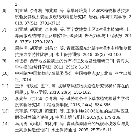
1.
[6]
刘亚斌, 余冬梅, 祁兆鑫, 等. 寒旱环境黄土区灌木植物根系拉拔
试验及其根系表面微观结构特征研究[J]. 岩石力学与工程学报, 2
018, 37(S1): 3701-3713.
[7]
刘亚斌, 胡夏嵩, 余冬梅, 等. 西宁盆地黄土区2种灌木植物根–土
界面微观结构特征及摩擦特性试验[J]. 岩石力学与工程学报, 201
8, 37(5): 1270-1280.
[8]
周林虎, 胡夏嵩, 刘昌义, 等. 青藏高原东北部4种灌木主根和侧根
抗拉力学特性比较[J]. 水土保持通报, 2019, 39(3): 93-100.
[9]
仲德春. 西宁地区盐渍土的分布特征及地基处理研究[J]. 青海大
学学报(自然科学版), 2011, 29(2): 31-33.
[10]
中科院“中国植物志”编辑委员会. 中国植物志[M]. 北京: 科学出版
社, 2014.
[11]
王沛, 陈玖红, 王平, 等. 披碱草属植物抗逆性研究现状和存在的
问题[J]. 草业学报, 2019, 28(5): 151-162.
[12]
李光莹, 付江涛, 余冬梅, 等. 碱胁迫条件下草本植物根系力学强
度试验研究[J]. 工程地质学报, 2016, 24(4): 584-596.
[13]
景宇鹏, 李跃进, 蔺亚莉, 等. 玉米耐Na2CO3胁迫的生理响应及
耐盐碱性综合评价[J]. 中国土壤与肥料, 2019(5): 179-186.
[14]
马润勇, 彭建兵, 刘利年, 等. 青藏高原隆升的气候环境效应与黄
土高原构造侵蚀[J]. 水土保持通报, 2005, 25(5): 5-11.