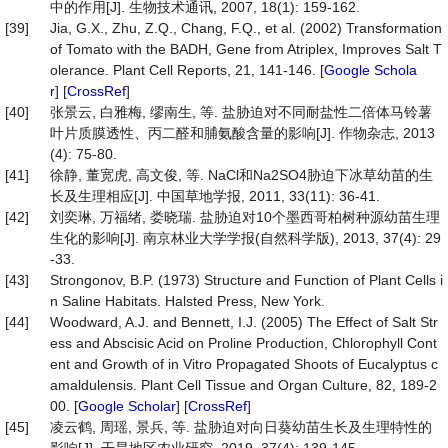
中的作用[J]. 生物技术通讯, 2007, 18(1): 159-162.
[39]
Jia, G.X., Zhu, Z.Q., Chang, F.Q., et al. (2002) Transformation
of Tomato with the BADH, Gene from Atriplex, Improves Salt T
olerance. Plant Cell Reports, 21, 141-146. [
Google Schola
r
] [
CrossRef
]
[40]
张景云, 白雅梅, 缪南生, 等. 盐胁迫对不同耐盐性二倍体马铃薯
叶片质膜透性、丙二醛和脯氨酸含量的影响[J]. 作物杂志, 2013
(4): 75-80.
[41]
徐静, 董宽虎, 高文俊, 等. NaCl和Na2SO4胁迫下冰草幼苗的生
长及生理相应[J]. 中国草地学报, 2011, 33(11): 36-41.
[42]
刘奕琳, 万福绪, 娄晓瑞. 盐胁迫对10个墨西哥柏树种源幼苗生理
生化的影响[J]. 南京林业大学学报(自然科学版), 2013, 37(4): 29
-33.
[43]
Strongonov, B.P. (1973) Structure and Function of Plant Cells i
n Saline Habitats. Halsted Press, New York.
[44]
Woodward, A.J. and Bennett, I.J. (2005) The Effect of Salt Str
ess and Abscisic Acid on Proline Production, Chlorophyll Cont
ent and Growth of in Vitro Propagated Shoots of Eucalyptus c
amaldulensis. Plant Cell Tissue and Organ Culture, 82, 189-2
00. [
Google Scholar
] [
CrossRef
]
[45]
凌云鹤, 周瑶, 景兵, 等. 盐胁迫对向日葵幼苗生长及生理特性的