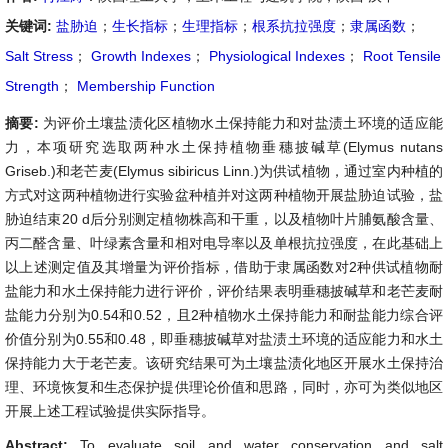
关键词:
盐胁迫
；
生长指标
；
生理指标
；
根系抗拉强度
；
隶属函数
；
Salt Stress
；
Growth Indexes
；
Physiological Indexes
；
Root Tensile
Strength
；
Membership Function
摘要:
为评价土壤盐渍化区植物水土保持能力和对盐渍土环境的适应能
力，本项研究选取两种水土保持植物垂穗披碱草(Elymus nutans
Griseb.)和老芒麦(Elymus sibiricus Linn.)为供试植物，通过室内种植的
方式对这两种植物进行实验盆种植并对这两种植物开展盐胁迫试验，盐
胁迫结束20 d后分别测定植物株高和干重，以及植物叶片脯氨酸含量、
丙二醛含量、叶绿素含量和相对电导率以及单根抗拉强度，在此基础上
以上述测定值及其增量为评价指标，借助于隶属函数对2种供试植物耐
盐能力和水土保持能力进行评价，评价结果表明垂穗披碱草和老芒麦耐
盐能力分别为0.54和0.52，且2种植物水土保持能力和耐盐能力综合评
价值分别为0.55和0.48，即垂穗披碱草对盐渍土环境的适应能力和水土
保持能力大于老芒麦。该研究结果可为土壤盐渍化地区开展水土保持治
理、环境恢复和生态保护提供理论价值和思路，同时，亦可为类似地区
开展上述工程试验提供实际指导。
Abstract:
To evaluate soil and water conservation and salt