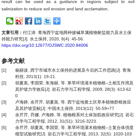
result can be used as a guidance in regions subject to soil
salinization to reduce soil erosion and land acclamation.
文章引用：
付江涛. 青海西宁盆地两种披碱草属植物耐盐能力及水土保
持能力研究[J]. 水土保持, 2020, 8(4): 45-56.
https://doi.org/10.12677/OJSWC.2020.84006
参考文献
[1]
杨丽波. 西宁市城市水土保持的进展及今后的工作思路[J]. 青海
科技, 2013(1): 19-21.
[2]
胡夏嵩, 李国荣, 朱海丽, 等. 寒旱环境灌木植物根–土相互作用及
其护坡力学效应[J]. 岩石力学与工程学报, 2009, 28(3): 613-62
0.
[3]
卢海静, 余芹芹, 胡夏嵩, 等. 西宁盆地黄土区草本植物群根效应
及其护坡贡献[J]. 中国水土保持, 2013(12): 55-59+77.
[4]
余芹芹, 乔娜, 卢海静, 等. 植物根系对土体加筋效应研究[J]. 岩石
力学与工程学报, 2012, 31(S1): 3216-3223.
[5]
余芹芹, 胡夏嵩, 李国荣, 等. 寒旱环境灌木植物根–土复合体强度
模型试验研究[J]. 岩石力学与工程学报, 2013, 32(5): 1020-103