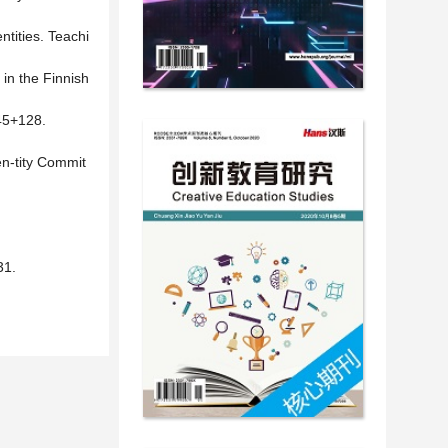
tities. Teachi
 in the Finnish
+128.
en-tity Commit
1.