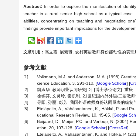
Abstract:
In order to explore the manifestation of identi
teacher in a rural senior high school as a typical case.
abilities, concentrating on teaching and negotiating one’
findings provide important implications for the development
文章引用：
高立霞, 展素贤. 农村英语教师身份能动性的表现形式探究[J]
参考文献
[1]
Volkmann, M.J. and Anderson, M.A. (1998) Creating
cience Education, 3, 293-310. [
Google Scholar
] [
Cr
[2]
魏淑华. 教师职业认同研究[D]: [博士学位论文]. 重庆: 西
[3]
徐锦芬, 文灵玲, 秦凯利. 21世纪国内外外语/二语教师专业发
[4]
寻阳, 孙丽, 彭芳. 我国外语教师身份认同量表的编制与检验[J]
[5]
Eteläpelto, A., Vähäsantanen, K., Hökkä, P. and Pa
ucational Research Review, 10, 45-65. [
Google Sch
[6]
Beijaard, D., Meijer, P.C. and Verloop, N. (2004) 
ation, 20, 107-128. [
Google Scholar
] [
CrossRef
]
[7]
Eteläpelto, A., Vähäsantanen, K. and Hökkä, P. (2