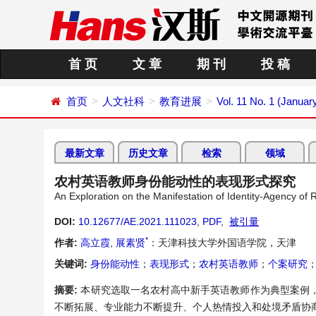
首 页
文 章
期 刊
投 稿
首页
人文社科
教育进展
Vol. 11 No. 1 (Januar
最新文章
历史文章
检索
领域
农村英语教师身份能动性的表现形式探究
An Exploration on the Manifestation of Identity-Agency of 
DOI:
10.12677/AE.2021.111023
,
PDF
,
被引量
*
作者:
高立霞
,
展素贤
：天津科技大学外国语学院，天津
关键词:
身份能动性
；
表现形式
；
农村英语教师
；
个案研究
摘要:
本研究选取一名农村高中新手英语教师作为典型案例
不断拓展、专业能力不断提升、个人热情投入和处境矛盾协