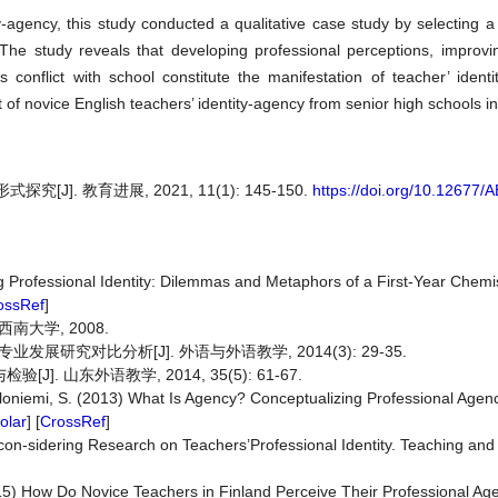
ty-agency, this study conducted a qualitative case study by selecting a
 The study reveals that developing professional perceptions, improvi
s conflict with school constitute the manifestation of teacher’ ident
 of novice English teachers’ identity-agency from senior high schools i
. 教育进展, 2021, 11(1): 145-150.
https://doi.org/10.12677/
 Professional Identity: Dilemmas and Metaphors of a First-Year Chemi
ossRef
]
南大学, 2008.
展研究对比分析[J]. 外语与外语教学, 2014(3): 29-35.
. 山东外语教学, 2014, 35(5): 61-67.
-loniemi, S. (2013) What Is Agency? Conceptualizing Professional Agen
olar
] [
CrossRef
]
Recon-sidering Research on Teachers’Professional Identity. Teaching an
015) How Do Novice Teachers in Finland Perceive Their Professional A