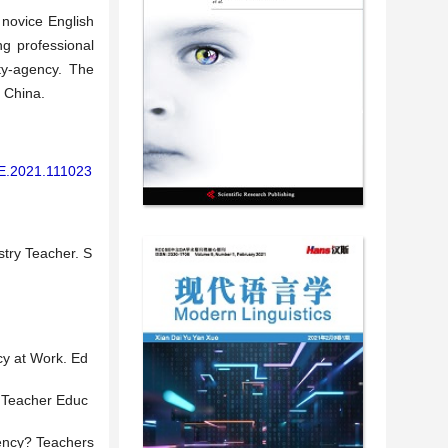
 novice English
ng professional
ity-agency. The
n China.
AE.2021.111023
stry Teacher. S
cy at Work. Ed
d Teacher Educ
gency? Teachers