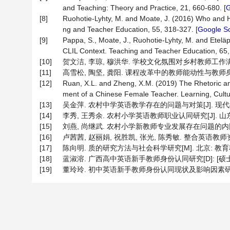
and Teaching: Theory and Practice, 21, 660-680. [
G
[8]
Ruohotie-Lyhty, M. and Moate, J. (2016) Who and H
ng and Teacher Education, 55, 318-327. [
Google Sc
[9]
Pappa, S., Moate, J., Ruohotie-Lyhty, M. and Eteläp
CLIL Context. Teaching and Teacher Education, 65, 
[10]
贺文洁, 李琼, 穆洪华. 学校文化氛围对乡村教师工作满意度的影
[11]
高雪松, 陶坚, 龚阳. 课程改革中的教师能动性与教师身份认同
[12]
Ruan, X.L. and Zheng, X.M. (2019) The Rhetoric and
ment of a Chinese Female Teacher. Learning, Cultur
[13]
吴金萍. 农村中学英语教学存在的问题与对策[J]. 现代教育管理
[14]
李秀, 王秀余. 农村小学英语教师职业认同研究[J]. 山东师范
[15]
刘燕, 尚继武. 农村小学新教师专业发展存在问题的内因探析与改
[16]
卢茜茜, 赵丽娟, 祝胜凯, 张光, 陈秀敏. 整合英语教师资源
[17]
陈向明. 质的研究方法与社会科学研究[M]. 北京: 教育科
[18]
蓝淑溶. 广西高中英语新手教师身份认同研究[D]: [硕士学
[19]
董玲玲. 初中英语新手教师身份认同现状及影响因素研究[D]