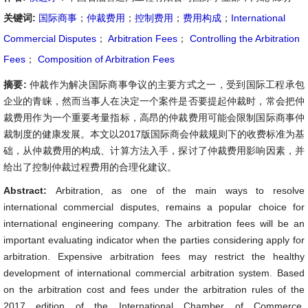
关键词:
国际商事
；
仲裁费用
；
控制费用
；
费用构成
；
International
Commercial Disputes
；
Arbitration Fees
；
Controlling the Arbitration
Fees
；
Composition of Arbitration Fees
摘要:
仲裁作为解决国际商事争议的主要方式之一，受到国际工程承包
企业的青睐，然而当事人在决定一个案件是否要提起仲裁时，常会把仲
裁费用作为一个重要考量指标，高昂的仲裁费用可能会限制国际商事仲
裁制度的健康发展。本文以2017版国际商会仲裁规则下的收费标准为基
础，从仲裁费用的构成、计算方法入手，探讨了仲裁费用影响因素，并
给出了控制仲裁过程费用的合理化建议。
Abstract:
Arbitration, as one of the main ways to resolve
international commercial disputes, remains a popular choice for
international engineering company. The arbitration fees will be an
important evaluating indicator when the parties considering apply for
arbitration. Expensive arbitration fees may restrict the healthy
development of international commercial arbitration system. Based
on the arbitration cost and fees under the arbitration rules of the
2017 edition of the International Chamber of Commerce,