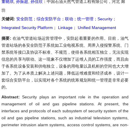
董晓琪
,
孙振超
,
孙佳欣
：中国石油天然气管道工程有限公司，河北 廊
坊
关键词:
安全防范
；
综合安防平台
；
联动
；
统一管理
；
Security
；
Integrated Security Platform
；
Linkage
；
Unified Management
摘要:
在油气管道站场运营管理中，安防起着重要的作用。目前，油气
管道站场的各安全防范子系统如工业电视系统、周界入侵报警系统、门
禁系统等接口及协议不标准、不规范，使得各系统相互独立，无法实现
信息的共享与联动。这一现象不仅增加了运维人员的工作强度，而且由
于各系统设备安装和供电独立，设备的用电量以及机柜的空间也大大增
加了。为了从本质上解决上述问题，降低运维难度和经济成本，设计一
套综合安防平台，以实现对各个系统的统筹规划和统一管理是非常必要
的。
Abstract:
Security plays an important role in the operation and
management of oil and gas pipeline stations. At present, the
interfaces and protocols of each subsystem of security system of the
oil and gas pipeline stations, such as industrial television systems,
perimeter intrusion alarm systems, access control systems, are non-