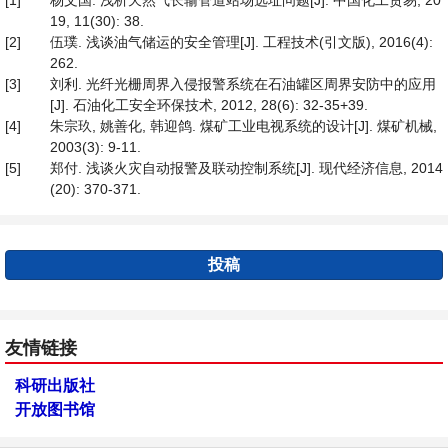
[1]
杨文国. 浅析天然气长输管道站场选址问题[J]. 中国化工贸易, 20
19, 11(30): 38.
[2]
伍璞. 浅谈油气储运的安全管理[J]. 工程技术(引文版), 2016(4):
262.
[3]
刘利. 光纤光栅周界入侵报警系统在石油罐区周界安防中的应用
[J]. 石油化工安全环保技术, 2012, 28(6): 32-35+39.
[4]
朱宗玖, 姚善化, 韩迎鸽. 煤矿工业电视系统的设计[J]. 煤矿机械,
2003(3): 9-11.
[5]
郑付. 浅谈火灾自动报警及联动控制系统[J]. 现代经济信息, 2014
(20): 370-371.
投稿
友情链接
科研出版社
开放图书馆