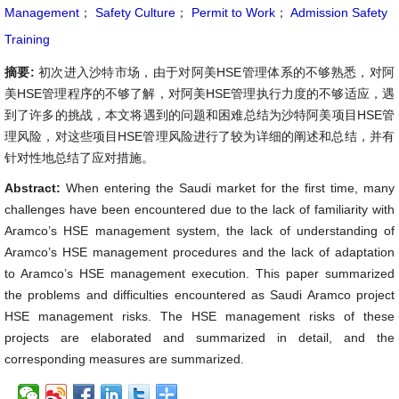
Management
；
Safety Culture
；
Permit to Work
；
Admission Safety
Training
摘要:
初次进入沙特市场，由于对阿美HSE管理体系的不够熟悉，对阿
美HSE管理程序的不够了解，对阿美HSE管理执行力度的不够适应，遇
到了许多的挑战，本文将遇到的问题和困难总结为沙特阿美项目HSE管
理风险，对这些项目HSE管理风险进行了较为详细的阐述和总结，并有
针对性地总结了应对措施。
Abstract:
When entering the Saudi market for the first time, many
challenges have been encountered due to the lack of familiarity with
Aramco’s HSE management system, the lack of understanding of
Aramco’s HSE management procedures and the lack of adaptation
to Aramco’s HSE management execution. This paper summarized
the problems and difficulties encountered as Saudi Aramco project
HSE management risks. The HSE management risks of these
projects are elaborated and summarized in detail, and the
corresponding measures are summarized.