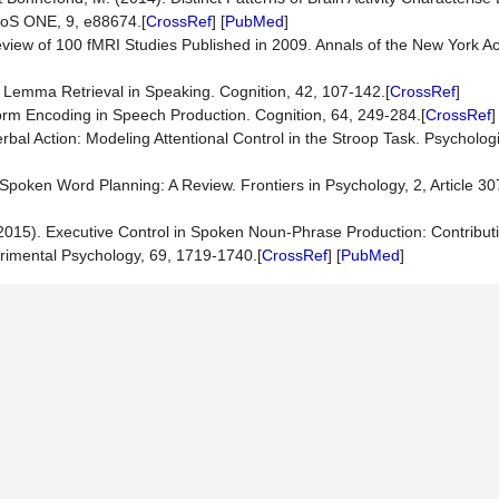
LoS ONE, 9, e88674.[
CrossRef
] [
PubMed
]
eview of 100 fMRI Studies Published in 2009. Annals of the New York A
f Lemma Retrieval in Speaking. Cognition, 42, 107-142.[
CrossRef
]
m Encoding in Speech Production. Cognition, 64, 249-284.[
CrossRef
rbal Action: Modeling Attentional Control in the Stroop Task. Psycholog
 Spoken Word Planning: A Review. Frontiers in Psychology, 2, Article 30
 (2015). Executive Control in Spoken Noun-Phrase Production: Contribut
perimental Psychology, 69, 1719-1740.[
CrossRef
] [
PubMed
]