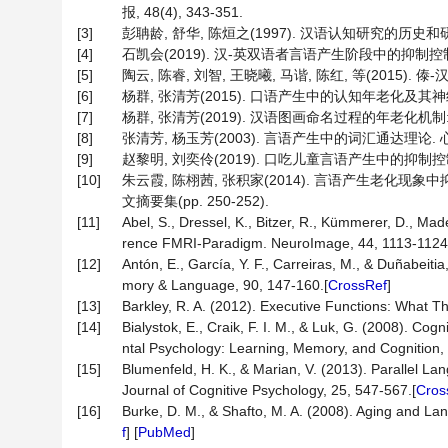
报, 48(4), 343-351.
[3]
彭聃龄, 舒华, 陈烜之(1997). 汉语认知研究的历史和研
[4]
石凯会(2019). 汉-英双语者言语产生阶段中的抑制控
[5]
陶云, 陈睿, 刘智, 王晓曦, 马谐, 陈红, 等(2015).
[6]
杨群, 张清芳(2015). 口语产生中的认知年老化及其神经机制.
[7]
杨群, 张清芳(2019). 汉语图画命名过程的年老化机制: 非
[8]
张清芳, 杨玉芳(2003). 言语产生中的词汇通达理论. 心理科
[9]
赵黎明, 刘奕伶(2019). 口吃儿童言语产生中的抑制控制: 
[10]
朱云霞, 陈栩茜, 张积家(2014). 言语产生老化
文摘要集(pp. 250-252).
[11]
Abel, S., Dressel, K., Bitzer, R., Kümmerer, D., Made
rence FMRI-Paradigm. NeuroImage, 44, 1113-1124
[12]
Antón, E., García, Y. F., Carreiras, M., & Duñabeitia
mory & Language, 90, 147-160.[
CrossRef
]
[13]
Barkley, R. A. (2012). Executive Functions: What 
[14]
Bialystok, E., Craik, F. I. M., & Luk, G. (2008). Co
ntal Psychology: Learning, Memory, and Cognition,
[15]
Blumenfeld, H. K., & Marian, V. (2013). Parallel La
Journal of Cognitive Psychology, 25, 547-567.[
Cros
[16]
Burke, D. M., & Shafto, M. A. (2008). Aging and Lan
f
] [
PubMed
]