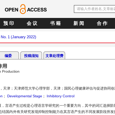
预 印
会 议
书 籍
新 闻
合 作
2 No. 1 (January 2022)
编委
投稿须知
文章处理费
作用
ch Production
，天津；天津师范大学心理学部，天津；国民心理健康评估与促进协同创
on
；
Developmental Stage
；
Inhibitory Control
展，言语产生过程是心理语言学研究的一个重要方向，其中的词汇选择阶
总结国内外有关研究发现抑制控制能力在其言语产生的不同发展阶段所发