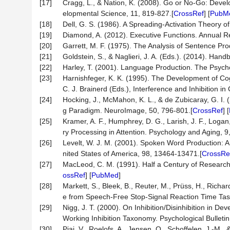
[17]
Cragg, L., & Nation, K. (2008). Go or No-Go: Devel
elopmental Science, 11, 819-827.[
CrossRef
] [
PubM
[18]
Dell, G. S. (1986). A Spreading-Activation Theory o
[19]
Diamond, A. (2012). Executive Functions. Annual R
[20]
Garrett, M. F. (1975). The Analysis of Sentence Pro
[21]
Goldstein, S., & Naglieri, J. A. (Eds.). (2014). Hand
[22]
Harley, T. (2001). Language Production. The Psych
[23]
Harnishfeger, K. K. (1995). The Development of Cogn
C. J. Brainerd (Eds.), Interference and Inhibition i
[24]
Hocking, J., McMahon, K. L., & de Zubicaray, G. I.
g Paradigm. NeuroImage, 50, 796-801.[
CrossRef
] [
[25]
Kramer, A. F., Humphrey, D. G., Larish, J. F., Logan,
ry Processing in Attention. Psychology and Aging, 9
[26]
Levelt, W. J. M. (2001). Spoken Word Production: A
nited States of America, 98, 13464-13471.[
CrossRe
[27]
MacLeod, C. M. (1991). Half a Century of Research o
ossRef
] [
PubMed
]
[28]
Markett, S., Bleek, B., Reuter, M., Prüss, H., Richar
e from Speech-Free Stop-Signal Reaction Time Tas
[29]
Nigg, J. T. (2000). On Inhibition/Disinhibition in 
Working Inhibition Taxonomy. Psychological Bulletin
[30]
Piai, V., Roelofs, A., Jensen, O., Schoffelen, J.-M., 