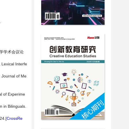
.
理学学术会议论
 Lexical Interfe
? Journal of Me
nal of Experime
 in Bilinguals.
24.[
CrossRe