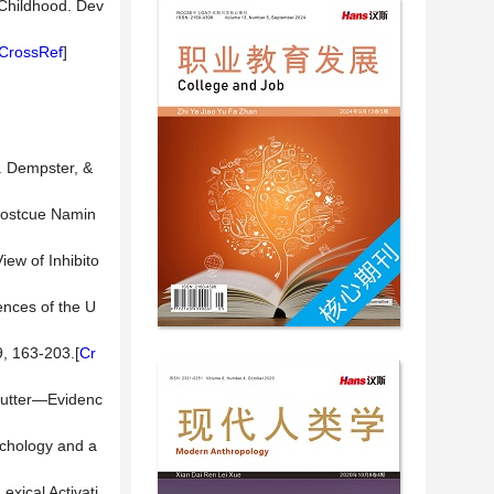
-Childhood. Dev
CrossRef
]
]
N. Dempster, &
 Postcue Namin
iew of Inhibito
ences of the U
9, 163-203.[
Cr
 Stutter—Evidenc
ychology and a
exical Activati