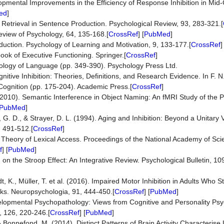
opmental Improvements in the Efficiency of Response Inhibition in Mid
ed
]
f Retrieval in Sentence Production. Psychological Review, 93, 283-321.[
eview of Psychology, 64, 135-168.[
CrossRef
] [
PubMed
]
duction. Psychology of Learning and Motivation, 9, 133-177.[
CrossRef
book of Executive Functioning. Springer.[
CrossRef
]
ology of Language (pp. 349-390). Psychology Press Ltd.
itive Inhibition: Theories, Definitions, and Research Evidence. In F. 
n Cognition (pp. 175-204). Academic Press.[
CrossRef
]
 (2010). Semantic Interference in Object Naming: An fMRI Study of the
PubMed
]
 G. D., & Strayer, D. L. (1994). Aging and Inhibition: Beyond a Unitary V
, 491-512.[
CrossRef
]
 Theory of Lexical Access. Proceedings of the National Academy of Sci
f
] [
PubMed
]
n the Stroop Effect: An Integrative Review. Psychological Bulletin, 10
dt, K., Müller, T. et al. (2016). Impaired Motor Inhibition in Adults Who
ks. Neuropsychologia, 91, 444-450.[
CrossRef
] [
PubMed
]
Developmental Psychopathology: Views from Cognitive and Personality Ps
, 126, 220-246.[
CrossRef
] [
PubMed
]
& Bonnefond, M. (2014). Distinct Patterns of Brain Activity Characterise L