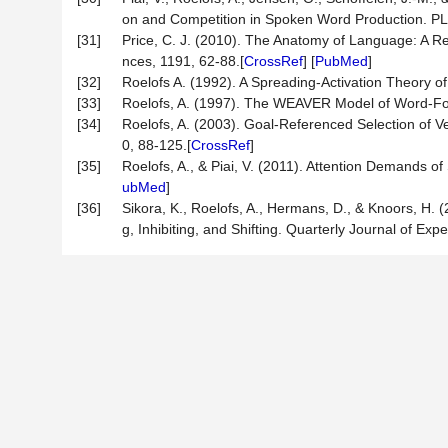
on and Competition in Spoken Word Production. P
[31]
Price, C. J. (2010). The Anatomy of Language: A R
nces, 1191, 62-88.[
CrossRef
] [
PubMed
]
[32]
Roelofs A. (1992). A Spreading-Activation Theory o
[33]
Roelofs, A. (1997). The WEAVER Model of Word-For
[34]
Roelofs, A. (2003). Goal-Referenced Selection of Ve
0, 88-125.[
CrossRef
]
[35]
Roelofs, A., & Piai, V. (2011). Attention Demands of
ubMed
]
[36]
Sikora, K., Roelofs, A., Hermans, D., & Knoors, H.
g, Inhibiting, and Shifting. Quarterly Journal of Ex