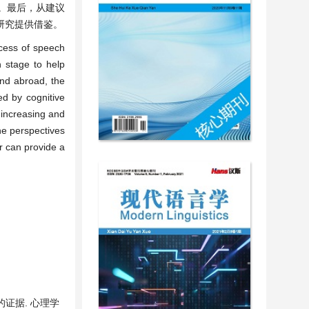
。最后，从建议
研究提供借鉴。
cess of speech
n stage to help
and abroad, the
ted by cognitive
t increasing and
he perspectives
r can provide a
证据. 心理学