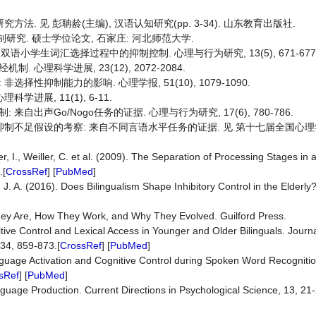
究方法. 见 彭聃龄(主编), 汉语认知研究(pp. 3-34). 山东教育出版社.
制研究. 硕士学位论文, 石家庄: 河北师范大学.
 傣-汉双语小学生词汇选择过程中的抑制控制. 心理与行为研究, 13(5), 671-677
 心理科学进展, 23(12), 2072-2084.
选择性抑制能力的影响. 心理学报, 51(10), 1079-1090.
学进展, 11(1), 6-11.
来自出声Go/Nogo任务的证据. 心理与行为研究, 17(6), 780-786.
现象中抑制不足假设的考察: 来自不同言语水平任务的证据. 见 第十七届全国心
r, I., Weiller, C. et al. (2009). The Separation of Processing Stages in a
.[
CrossRef
] [
PubMed
]
, J. A. (2016). Does Bilingualism Shape Inhibitory Control in the Elderly
They Are, How They Work, and Why They Evolved. Guilford Press.
gnitive Control and Lexical Access in Younger and Older Bilinguals. Jour
 34, 859-873.[
CrossRef
] [
PubMed
]
nguage Activation and Cognitive Control during Spoken Word Recognition
sRef
] [
PubMed
]
guage Production. Current Directions in Psychological Science, 13, 21-