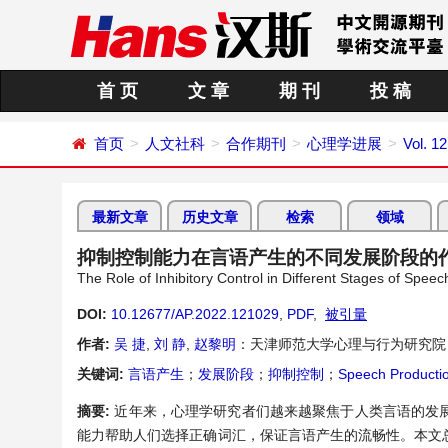
首 页
文 章
期 刊
投 稿
首页
人文社科
合作期刊
心理学进展
Vol. 1
最新文章
历史文章
检索
领域
抑制控制能力在言语产生的不同发展阶段的
The Role of Inhibitory Control in Different Stages of Spee
DOI:
10.12677/AP.2022.121029
,
PDF
,
被引量
作者:
吴 捷
,
刘 静
,
赵黎明
：天津师范大学心理与行为研究院
关键词:
言语产生
；
发展阶段
；
抑制控制
；
Speech Producti
摘要:
近年来，心理学研究者们越来越聚焦于人类言语的发
能力帮助人们选择正确词汇，保证言语产生的流畅性。本文