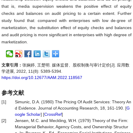
that is, media supervision weakens the positive effect of equity
checks and balances on audit pricing to a certain extent. Further
study found that: compared with enterprises with low de-gree of
marketization, the substitution effect of equity checks and balances
and audit pricing is more significant in enterprises with high degree of
marketization.
文章引用：
张娴婷, 王楚明. 媒体监督、股权制衡与审计定价[J]. 应用数
学进展, 2022, 11(8): 5389-5394.
https://doi.org/10.12677/AAM.2022.118567
参考文献
[1]
Simunic, D.A. (1980) The Pricing Of Audit Services: Theory An
d Evidence. Journal of Accounting Research, 18, 161-190. [
G
oogle Scholar
] [
CrossRef
]
[2]
Jensen, M.C. and Meckling, W.H. (1979) Theory of the Firm:
Managerial Behavior, Agency Costs, and Ownership Structur