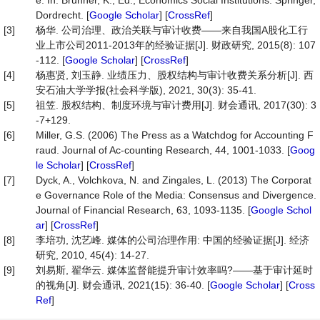
e. In: Brunner, K., Ed., Economics Social Institutions. Springer,
Dordrecht. [
Google Scholar
] [
CrossRef
]
[3]
杨华. 公司治理、政治关联与审计收费——来自我国A股化工行
业上市公司2011-2013年的经验证据[J]. 财政研究, 2015(8): 107
-112. [
Google Scholar
] [
CrossRef
]
[4]
杨惠贤, 刘玉静. 业绩压力、股权结构与审计收费关系分析[J]. 西
安石油大学学报(社会科学版), 2021, 30(3): 35-41.
[5]
祖笠. 股权结构、制度环境与审计费用[J]. 财会通讯, 2017(30): 3
-7+129.
[6]
Miller, G.S. (2006) The Press as a Watchdog for Accounting F
raud. Journal of Ac-counting Research, 44, 1001-1033. [
Goog
le Scholar
] [
CrossRef
]
[7]
Dyck, A., Volchkova, N. and Zingales, L. (2013) The Corporat
e Governance Role of the Media: Consensus and Divergence.
Journal of Financial Research, 63, 1093-1135. [
Google Schol
ar
] [
CrossRef
]
[8]
李培功, 沈艺峰. 媒体的公司治理作用: 中国的经验证据[J]. 经济
研究, 2010, 45(4): 14-27.
[9]
刘易斯, 翟华云. 媒体监督能提升审计效率吗?——基于审计延时
的视角[J]. 财会通讯, 2021(15): 36-40. [
Google Scholar
] [
Cross
Ref
]