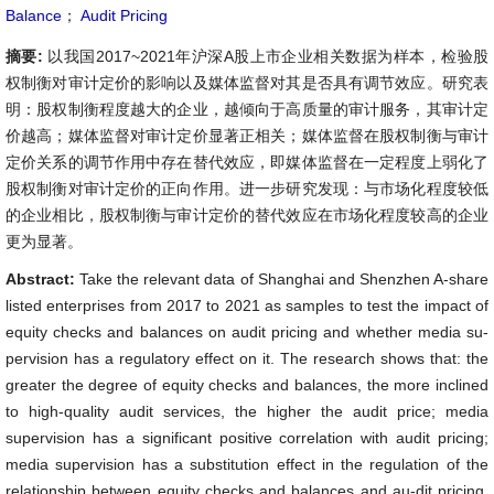
Balance
；
Audit Pricing
摘要:
以我国2017~2021年沪深A股上市企业相关数据为样本，检验股
权制衡对审计定价的影响以及媒体监督对其是否具有调节效应。研究表
明：股权制衡程度越大的企业，越倾向于高质量的审计服务，其审计定
价越高；媒体监督对审计定价显著正相关；媒体监督在股权制衡与审计
定价关系的调节作用中存在替代效应，即媒体监督在一定程度上弱化了
股权制衡对审计定价的正向作用。进一步研究发现：与市场化程度较低
的企业相比，股权制衡与审计定价的替代效应在市场化程度较高的企业
更为显著。
Abstract:
Take the relevant data of Shanghai and Shenzhen A-share
listed enterprises from 2017 to 2021 as samples to test the impact of
equity checks and balances on audit pricing and whether media su-
pervision has a regulatory effect on it. The research shows that: the
greater the degree of equity checks and balances, the more inclined
to high-quality audit services, the higher the audit price; media
supervision has a significant positive correlation with audit pricing;
media supervision has a substitution effect in the regulation of the
relationship between equity checks and balances and au-dit pricing,