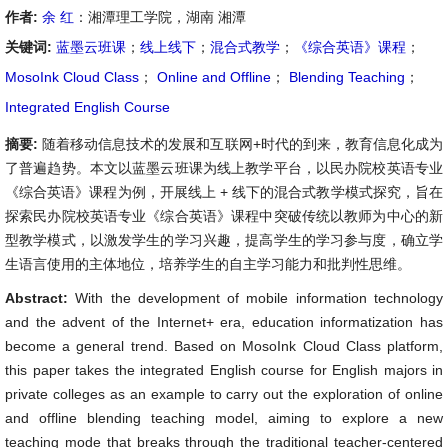
作者:
余 红
：湘潭理工学院，湖南 湘潭
关键词:
蓝墨云班课
；
线上线下
；
混合式教学
；
《综合英语》课程
；
MosoInk Cloud Class
；
Online and Offline
；
Blending Teaching
；
Integrated English Course
摘要:
随着移动信息技术的发展和互联网+时代的到来，教育信息化成为
了普遍趋势。本文以蓝墨云班课为线上教学平台，以民办院校英语专业
《综合英语》课程为例，开展线上 + 线下的混合式教学模式探究，旨在
探索民办院校英语专业《综合英语》课程中突破传统以教师为中心的新
型教学模式，以激发学生的学习兴趣，提高学生的学习参与度，确立学
生语言使用的主体地位，培养学生的自主学习能力和批判性思维。
Abstract:
With the development of mobile information technology
and the advent of the Internet+ era, education informatization has
become a general trend. Based on MosoInk Cloud Class platform,
this paper takes the integrated English course for English majors in
private colleges as an example to carry out the exploration of online
and offline blending teaching model, aiming to explore a new
teaching mode that breaks through the traditional teacher-centered