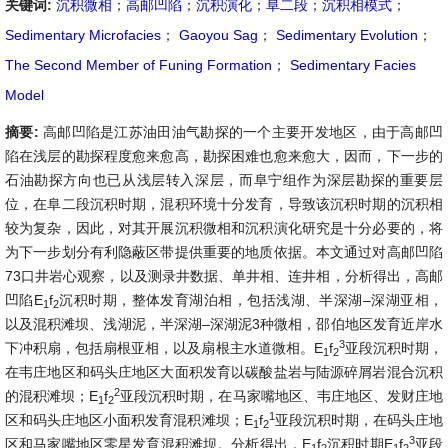
关键词:
沉积微相
；
高邮凹陷
；
沉积演化
；
阜二段
；
沉积相模式
；
Sedimentary Microfacies
；
Gaoyou Sag
；
Sedimentary Evolution
；
The Second Member of Funing Formation
；
Sedimentary Facies
Model
摘要:
高邮凹陷是江苏油田油气勘探的一个主要开发地区，由于高邮凹
陷在浅层的勘探程度愈来愈高，勘探困难也愈来愈大，因而，下一步的
石油勘探方向也已从浅层转入深层，而阜宁组作为深层勘探的重要层
位，在阜二段沉积时期，混积环境十分发育，导致该沉积时期的沉积相
较为复杂，因此，对其开展沉积微相和沉积演化研究是十分必要的，将
为下一步划分有利隐蔽区带提供重要的地质依据。本文通过对高邮凹陷
73口井岩心观察，以及测录井数据、单井相、连井相，分析得出，高邮
凹陷E
f
沉积时期，整体发育湖泊相，包括浅湖、半深湖–深湖亚相，
1
2
以及混积滩坝、浅湖泥，半深湖–深湖泥3种微相，邵伯地区发育近岸水
3
下冲积扇，包括扇根亚相，以及扇根主水道微相。E
f
亚段沉积时期，
1
2
在韦庄地区和码头庄地区大面积发育以碳酸盐岩与陆源碎屑岩混合沉积
2
的混积滩坝；E
f
亚段沉积时期，在马家嘴地区、韦庄地区、发财庄地
1
2
1
区和码头庄地区小面积发育混积滩坝；E
f
亚段沉积时期，在码头庄地
1
2
3
区和马家嘴地区零星发育混积滩坝。分析得出，E
f
沉积时期E
f
亚段
1
2
1
2