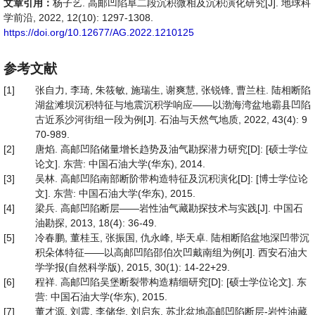
文章引用：
杨子艺. 高邮凹陷阜二段沉积微相及沉积演化研究[J]. 地球科
学前沿, 2022, 12(10): 1297-1308.
https://doi.org/10.12677/AG.2022.1210125
参考文献
[1]
张自力, 李琦, 朱筱敏, 施瑞生, 谢爽慧, 张锐锋, 曹兰柱. 陆相断陷
湖盆滩坝沉积特征与地震沉积学响应——以渤海湾盆地霸县凹陷
古近系沙河街组一段为例[J]. 石油与天然气地质, 2022, 43(4): 9
70-989.
[2]
唐焰. 高邮凹陷储量增长趋势及油气勘探潜力研究[D]: [硕士学位
论文]. 东营: 中国石油大学(华东), 2014.
[3]
吴林. 高邮凹陷南部断阶带构造特征及沉积演化[D]: [博士学位论
文]. 东营: 中国石油大学(华东), 2015.
[4]
梁兵. 高邮凹陷断层——岩性油气藏勘探技术与实践[J]. 中国石
油勘探, 2013, 18(4): 36-49.
[5]
冷春鹏, 董桂玉, 张振国, 仇永峰, 毕天卓. 陆相断陷盆地深凹带沉
积朵体特征——以高邮凹陷邵伯次凹戴南组为例[J]. 西安石油大
学学报(自然科学版), 2015, 30(1): 14-22+29.
[6]
程祥. 高邮凹陷吴堡断裂带构造精细研究[D]: [硕士学位论文]. 东
营: 中国石油大学(华东), 2015.
[7]
董才源, 刘震, 李储华, 刘启东. 苏北盆地高邮凹陷断层-岩性油藏