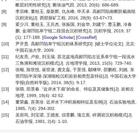
断层封闭性研究[J]. 断块油气田, 2013, 20(6): 686-689.
[8]
李宗峰, 董桂玉, 柴新辉, 仇永峰, 毕天卓. 高邮凹陷南断阶戴南组
沉积演化[J]. 西部探矿工程, 2016, 28(9): 63-67+73.
[9]
霍少川, 董桂玉, 王兵杰, 张振国, 刘金华, 刘建宁, 曹玉鹏, 冷春
鹏. 金湖凹陷阜宁组二段混合沉积研究[J]. 沉积学报, 2019, 37
(1): 177-188. [
Google Scholar
] [
CrossRef
]
[10]
尹开贵. 高邮凹陷阜宁组沉积体系研究[D]: [硕士学位论文]. 北京:
中国石油大学, 2009.
[11]
纪友亮, 卢欢, 刘玉瑞. 苏北盆地高邮凹陷古近系阜宁组一段浅水
三角洲和滩坝沉积模式[J]. 古地理学报, 2013, 15(5): 729-740.
[12]
张顺, 陈世悦, 崔世凌, 龚文磊, 于景强, 鄢继华, 邵鹏程, 刘姚. 东
营凹陷半深湖-深湖细粒沉积岩岩相类型及特征[J]. 中国石油大学
学报(自然科学版), 2014, 38(5): 9-17.
[13]
张萌, 田景春. “近岸水下扇”的命名、特征及其储集性[J]. 岩相古
地理, 1999, 19(4): 42-52.
[14]
董荣鑫, 苏美珍. 近岸水下冲积扇相特征及实例[J]. 石油实验地质,
1985, 7(4): 294-302.
[15]
吴崇筠, 刘宝珺, 王德发, 信荃麟, 项立嵩. 碎屑岩沉积相模式[J].
石油学报, 1981, 2(4): 1-10.