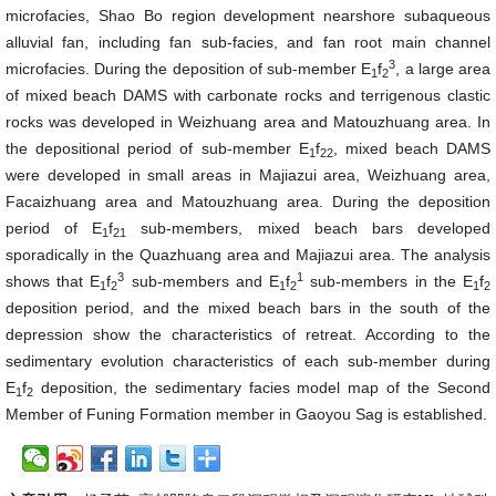
microfacies, Shao Bo region development nearshore subaqueous
alluvial fan, including fan sub-facies, and fan root main channel
3
microfacies. During the deposition of sub-member
E
f
, a large area
1
2
of mixed beach DAMS with carbonate rocks and terrigenous clastic
rocks was developed in Weizhuang area and Matouzhuang area. In
the depositional period of sub-member
E
f
, mixed beach DAMS
1
22
were developed in small areas in Majiazui area, Weizhuang area,
Facaizhuang area and Matouzhuang area. During the deposition
period of
E
f
sub-members, mixed beach bars developed
1
21
sporadically in the Quazhuang area and Majiazui area. The analysis
3
1
shows that
E
f
sub-members and
E
f
sub-members in the
E
f
1
2
1
2
1
2
deposition period, and the mixed beach bars in the south of the
depression show the characteristics of retreat. According to the
sedimentary evolution characteristics of each sub-member during
E
f
deposition, the sedimentary facies model map of the Second
1
2
Member of Funing Formation member in Gaoyou Sag is established.