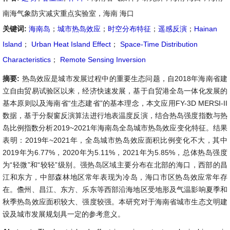
南海气象防灾减灾重点实验室，海南 海口
关键词:
海南岛
；
城市热岛效应
；
时空分布特征
；
遥感反演
；
Hainan
Island
；
Urban Heat Island Effect
；
Space-Time Distribution
Characteristics
；
Remote Sensing Inversion
摘要:
热岛效应是城市发展过程中的重要生态问题，自2018年海南省建
立自由贸易试验区以来，经济快速发展，基于自贸港全岛一体化发展的
基本原则以及海南省“生态建省”的基本理念，本文应用FY-3D MERSI-II
数据，基于分裂窗反演算法进行地表温度反演，结合热岛强度指数与热
岛比例指数分析2019~2021年海南岛全岛城市热岛效应变化特征。结果
表明：2019年~2021年，全岛城市热岛效应面积比例变化不大，其中
2019年为6.77%，2020年为5.11%，2021年为5.85%，总体热岛强度
为“轻微”和“较轻”级别。强热岛区域主要分布在北部的海口，西部的昌
江和东方，中部森林地区常年表现为冷岛，海口市区热岛效应常年存
在。儋州、昌江、东方、乐东等西部沿海地区受地形及气温影响夏季和
秋季热岛效应面积较大、强度较强。本研究对于海南省城市生态文明建
设及城市发展规划具一定的参考意义。