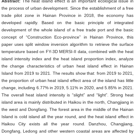
Abstract:
The heat island effect is an important ecological issue in
the process of urban development. Since the establishment of a free
trade pilot zone in Hainan Province in 2018, the economy has
developed rapidly. Based on the basic principle of integrated
development of the whole island of a free trade port and the basic
concept of “Construction Eco-province” in Hainan Province, this
paper uses split window inversion algorithm to retrieve the surface
temperature based on FY-3D MERSI-II data, combined with the heat
island intensity index and the heat island proportion index, analyze
the change characteristics of urban heat island effect in Hainan
Island from 2019 to 2021. The results show that: from 2019 to 2021,
the proportion of urban heat island effect area of the island has little
change, including 6.77% in 2019, 5.11% in 2020, and 5.85% in 2021.
The overall heat island intensity is “slight” and “light”. Strong heat
island area is mainly distributed in Haikou in the north, Changjiang in
the west and Dongfang. The forest area in the middle of the Hainan
Island is cold island all the year round, and the heat island effect in
Haikou City exists all the year round. Danzhou, Changjiang,
Dongfang, Ledong and other western coastal areas are affected by