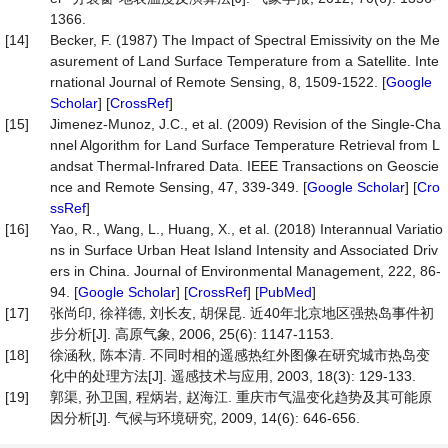
1366.
[14]
Becker, F. (1987) The Impact of Spectral Emissivity on the Me
asurement of Land Surface Temperature from a Satellite. Inte
rnational Journal of Remote Sensing, 8, 1509-1522. [
Google
Scholar
] [
CrossRef
]
[15]
Jimenez-Munoz, J.C., et al. (2009) Revision of the Single-Cha
nnel Algorithm for Land Surface Temperature Retrieval from L
andsat Thermal-Infrared Data. IEEE Transactions on Geoscie
nce and Remote Sensing, 47, 339-349. [
Google Scholar
] [
Cro
ssRef
]
[16]
Yao, R., Wang, L., Huang, X., et al. (2018) Interannual Variatio
ns in Surface Urban Heat Island Intensity and Associated Driv
ers in China. Journal of Environmental Management, 222, 86-
94. [
Google Scholar
] [
CrossRef
] [
PubMed
]
[17]
张尚印, 徐祥德, 刘长友, 胡保昆. 近40年北京地区强热岛事件初
步分析[J]. 高原气象, 2006, 25(6): 1147-1153.
[18]
徐涵秋, 陈本清. 不同时相的遥感热红外图像在研究城市热岛变
化中的处理方法[J]. 遥感技术与应用, 2003, 18(3): 129-133.
[19]
郭渠, 孙卫国, 程炳岩, 赵海江. 重庆市气温变化趋势及其可能原
因分析[J]. 气候与环境研究, 2009, 14(6): 646-656.