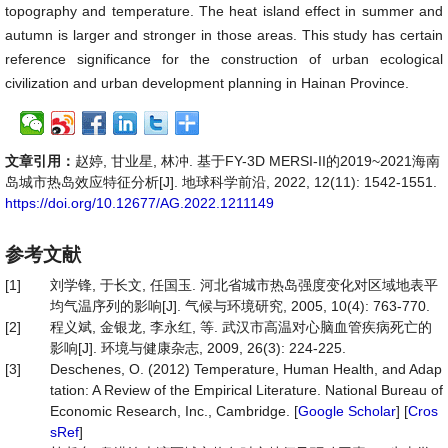
topography and temperature. The heat island effect in summer and
autumn is larger and stronger in those areas. This study has certain
reference significance for the construction of urban ecological
civilization and urban development planning in Hainan Province.
文章引用：
赵婷, 甘业星, 林冲. 基于FY-3D MERSI-II的2019~2021海南
岛城市热岛效应特征分析[J]. 地球科学前沿, 2022, 12(11): 1542-1551.
https://doi.org/10.12677/AG.2022.1211149
参考文献
[1]
刘学锋, 于长文, 任国玉. 河北省城市热岛强度变化对区域地表平
均气温序列的影响[J]. 气候与环境研究, 2005, 10(4): 763-770.
[2]
程义斌, 金银龙, 李永红, 等. 武汉市高温对心脑血管疾病死亡的
影响[J]. 环境与健康杂志, 2009, 26(3): 224-225.
[3]
Deschenes, O. (2012) Temperature, Human Health, and Adap
tation: A Review of the Empirical Literature. National Bureau of
Economic Research, Inc., Cambridge. [
Google Scholar
] [
Cros
sRef
]