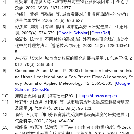
[4]
杜尧东. 粤港澳大湾区城市热岛时空特征及驱动因素[J]. 生态学
杂志, 2020, 39(8): 2671-2677.
[5]
范绍佳, 董娟, 郭璐璐, 等. 城市发展对广州温度场影响的分析[J].
热带气象学报, 2005, 21(6): 623-627.
[6]
彭少麟, 周凯, 叶有华, 粟娟. 城市热岛效应研究进展[J]. 生态环
境, 2005(4): 574-579. [
Google Scholar
] [
CrossRef
]
[7]
徐涵秋, 陈本清. 不同时相的遥感热红外图像在研究城市热岛变
化中的处理方法[J]. 遥感技术与应用, 2003, 18(3): 129-133+18
5.
[8]
寿亦萱, 张大林. 城市热岛效应的研究进展与展望[J]. 气象学报, 2
012, 70(3): 338-353.
[9]
Cenedese, A. and Monti, P. (2003) Interaction between an Inla
nd Urban Heat Island and a Sea-Breeze Flow: A Laboratory St
udy. Journal of Applied Meteorology, 42, 1569-1583. [
Google
Scholar
] [
CrossRef
]
[10]
海南史志网-首页. 海南省志[Z/OL].
https://hnszw.org.cn
[11]
叶彩华, 刘勇洪, 刘伟东, 等. 城市地表热环境遥感监测指标研究
及应用[J]. 气象科技, 2011, 39(1): 95-101.
[12]
俞宏, 石汉青. 利用分裂窗算法反演陆地表面温度的研究进展[J].
气象科学, 2002, 22(4): 494-500.
[13]
权维俊, 韩秀珍, 陈洪滨. 基于AVHRR和VIRR数据的改进型Beck
er “分裂窗”地表温度反演算法[J]. 气象学报, 2012, 70(6): 1356-